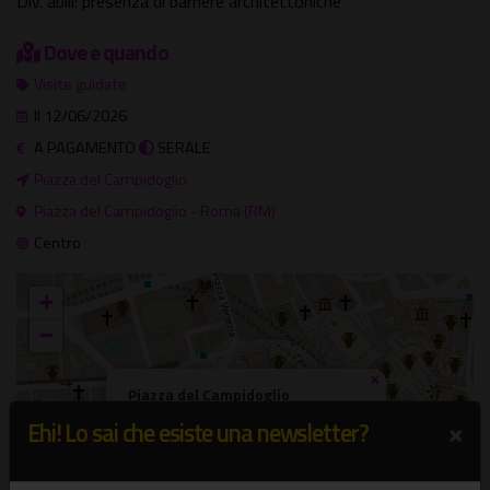
Div. abili: presenza di barriere architettoniche
Dove e quando
Visite guidate
Il 12/06/2026
A PAGAMENTO
SERALE
Piazza del Campidoglio
Piazza del Campidoglio - Roma (RM)
Centro
+
−
×
Piazza del Campidoglio
Piazza del Campidoglio - Roma (RM)
×
Ehi! Lo sai che esiste una newsletter?