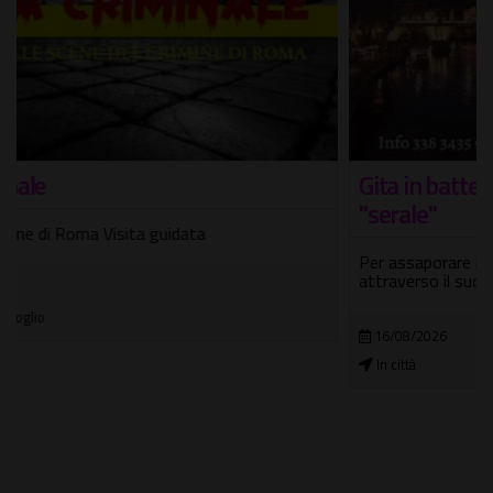
Gita in battello sul Tevere con visita guidata
"serale"
Per assaporare la grande bellezza di Roma, navigando
attraverso il suo "Fiume"
16/08/2026
In città