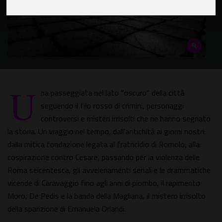
U
na passeggiata nel lato "oscuro" della città
seguendo il filo rosso di crimini, personaggi
controversi e misteri irrisolti che ne hanno segnato
la storia. Un viaggio nel tempo, dall'antichità ai giorni nostri:
dalla mitica fondazione legata al fratricidio di Romolo, alla
cospirazione contro Cesare, passando per la violenza delle
Roma seicentesca, gli avvelenamenti seriali e le drammatiche
vicende di Caravaggio fino agli anni di piombo, il rapimento
Moro, De Pedis e la banda della Magliana, il mistero irrisolto
della sparizione di Emanuela Orlandi.