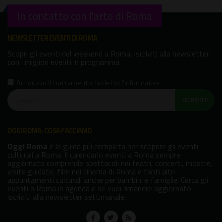
In contatto con l'arte di Roma
NEWSLETTER EVENTI DI ROMA
Scopri gli eventi del weekend a Roma, iscriviti alla newsletter
con i migliori eventi in programma.
Autorizzo il trattamento
,
ho letto l'informativa
ISCRIVITI!
OGGI ROMA: COSA FACCIAMO
Oggi Roma
è la guida più completa per scoprire gli eventi
culturali a Roma. Il calendario eventi a Roma sempre
aggiornato comprende spettacoli nei teatri, concerti, mostre,
visite guidate, film nei cinema di Roma e tanti altri
appuntamenti culturali anche per bambini e famiglie. Cerca gli
eventi a Roma in agenda e se vuoi rimanere aggiornato
iscriviti alla newsletter settimanale.