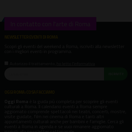
In contatto con l'arte di Roma
NEWSLETTER EVENTI DI ROMA
Scopri gli eventi del weekend a Roma, iscriviti alla newsletter
con i migliori eventi in programma.
Autorizzo il trattamento
,
ho letto l'informativa
ISCRIVITI!
OGGI ROMA: COSA FACCIAMO
Oggi Roma
è la guida più completa per scoprire gli eventi
culturali a Roma. Il calendario eventi a Roma sempre
aggiornato comprende spettacoli nei teatri, concerti, mostre,
visite guidate, film nei cinema di Roma e tanti altri
appuntamenti culturali anche per bambini e famiglie. Cerca gli
eventi a Roma in agenda e se vuoi rimanere aggiornato
iscriviti alla newsletter settimanale.