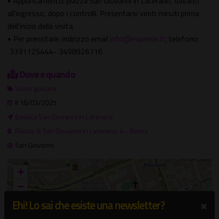
• Appuntamento: piazza San Giovanni in Laterano, davanti
all'ingresso, dopo i controlli. Presentarsi venti minuti prima
dell'inizio della visita
• Per prenotare: indirizzo email
info@esperide.it
; telefono:
3331125444- 3498926716
Dove e quando
Visite guidate
Il 16/03/2025
Basilica San Giovanni in Laterano
Piazza di San Giovanni in Laterano, 4 - Roma
San Giovanni
+
−
×
Ehi! Lo sai che esiste una newsletter?
×
Basilica San Giovanni in Laterano