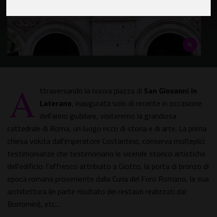
A
ttraversando la nuova piazza di
San Giovanni in
Laterano
, inaugurata solo di recente in occasione
dell'anno giubilare, visiteremo la grandiosa
cattedrale di Roma, un luogo ricco di storia e di arte. La prima
chiesa voluta dall'imperatore Costantino, conserva molteplici
testimonianze che testimoniano le vicende storico artistiche
dell'edificio: l'affresco attribuito a Giotto, la porta di bronzo di
epoca romana proveniente dalla Curia del Foro Romano, la sua
architettura (in parte risultato dei restauri realizzati dal
Borromini), etc...