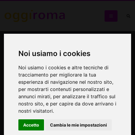
San Giovanni in Laterano e
il suo chiostro cosmatesco
Noi usiamo i cookies
Un luogo ricco di storia e di arte
Noi usiamo i cookies e altre tecniche di
tracciamento per migliorare la tua
esperienza di navigazione nel nostro sito,
per mostrarti contenuti personalizzati e
annunci mirati, per analizzare il traffico sul
nostro sito, e per capire da dove arrivano i
nostri visitatori.
Accetto
Cambia le mie impostazioni