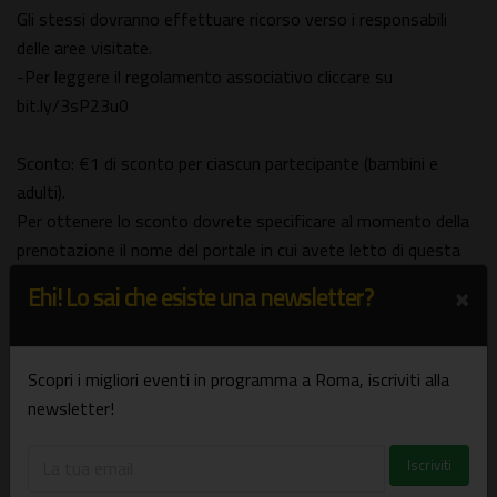
Gli stessi dovranno effettuare ricorso verso i responsabili
delle aree visitate.
-Per leggere il regolamento associativo cliccare su
bit.ly/3sP23u0
Sconto: €1 di sconto per ciascun partecipante (bambini e
adulti).
Per ottenere lo sconto dovrete specificare al momento della
prenotazione il nome del portale in cui avete letto di questa
visita.
×
Ehi! Lo sai che esiste una newsletter?
PRENOTAZIONI
"consigliate entro il giorno che precede la data dell'evento"
Scopri i migliori eventi in programma a Roma, iscriviti alla
compilando il modulo prenotazioni CLICCANDO SUL LINK:
newsletter!
bit.ly/3x7jhDj
o inviando una mail a
romaelazioxte@gmail.com
o scrivendo un SMS/WA (se si prenota nelle 24 ore che