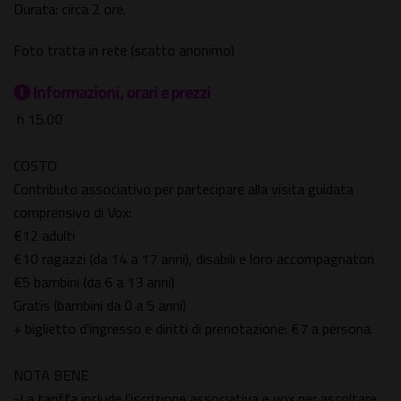
Durata: circa 2 ore.
Foto tratta in rete (scatto anonimo)
Informazioni, orari e prezzi
h 15.00
COSTO
Contributo associativo per partecipare alla visita guidata
comprensivo di Vox:
€12 adulti
€10 ragazzi (da 14 a 17 anni), disabili e loro accompagnatori
€5 bambini (da 6 a 13 anni)
Gratis (bambini da 0 a 5 anni)
+ biglietto d'ingresso e diritti di prenotazione: €7 a persona.
NOTA BENE
-La tariffa include l'iscrizione associativa e vox per ascoltare