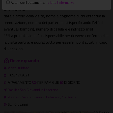
precedono l'evento) al 3296892418 oppure al 3383435907.
Autorizzo il trattamento
,
ho letto l'informativa
INDICANDO:
data e titolo della visita, nome e cognome di chi effettua la
prenotazione, numero dei partecipanti (specificando l'età di
eventuali bambini), numero di cellulare e indirizzo mail.
***La prenotazione è indispensabile per ricevere conferma che
la visita partirà, e soprattutto per essere ricontattati in caso
di variazioni.
Dove e quando
Visite guidate
Il 09/12/2021
A PAGAMENTO
PER FAMIGLIE
DI GIORNO
Basilica San Giovanni in Laterano
Piazza di San Giovanni in Laterano, 4 - Roma
San Giovanni