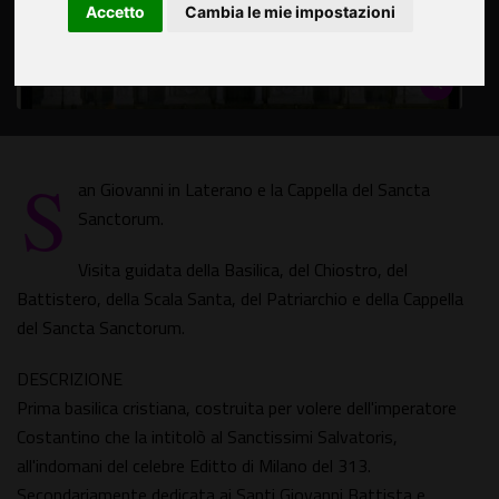
Accetto
Cambia le mie impostazioni
S
an Giovanni in Laterano e la Cappella del Sancta
Sanctorum.
Visita guidata della Basilica, del Chiostro, del
Battistero, della Scala Santa, del Patriarchio e della Cappella
del Sancta Sanctorum.
DESCRIZIONE
Prima basilica cristiana, costruita per volere dell'imperatore
Costantino che la intitolò al Sanctissimi Salvatoris,
all'indomani del celebre Editto di Milano del 313.
Secondariamente dedicata ai Santi Giovanni Battista e