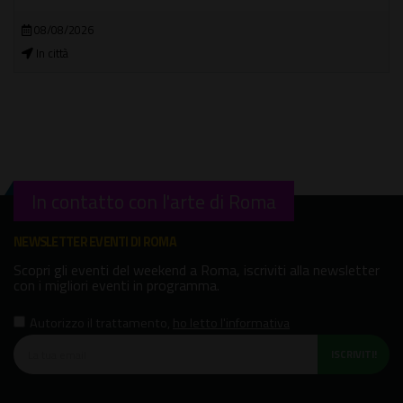
08/08/2026
In città
In contatto con l'arte di Roma
NEWSLETTER EVENTI DI ROMA
Scopri gli eventi del weekend a Roma, iscriviti alla newsletter
con i migliori eventi in programma.
Autorizzo il trattamento
,
ho letto l'informativa
ISCRIVITI!