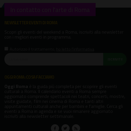
In contatto con l'arte di Roma
NEWSLETTER EVENTI DI ROMA
Scopri gli eventi del weekend a Roma, iscriviti alla newsletter
con i migliori eventi in programma.
Autorizzo il trattamento
,
ho letto l'informativa
ISCRIVITI!
OGGI ROMA: COSA FACCIAMO
Oggi Roma
è la guida più completa per scoprire gli eventi
culturali a Roma. Il calendario eventi a Roma sempre
aggiornato comprende spettacoli nei teatri, concerti, mostre,
visite guidate, film nei cinema di Roma e tanti altri
appuntamenti culturali anche per bambini e famiglie. Cerca gli
eventi a Roma in agenda e se vuoi rimanere aggiornato
iscriviti alla newsletter settimanale.