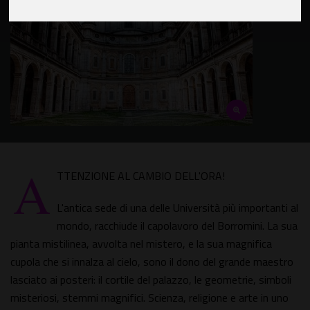
A
TTENZIONE AL CAMBIO DELL'ORA!
L'antica sede di una delle Università più importanti al
mondo, racchiude il capolavoro del Borromini. La sua
pianta mistilinea, avvolta nel mistero, e la sua magnifica
cupola che si innalza al cielo, sono il dono del grande maestro
lasciato ai posteri: il cortile del palazzo, le geometrie, simboli
misteriosi, stemmi magnifici. Scienza, religione e arte in uno