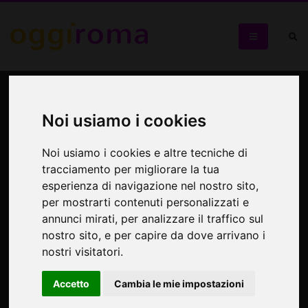
Sant'Ivo alla Sapienza, una
gemma nel cuore di Roma
Noi usiamo i cookies
Noi usiamo i cookies e altre tecniche di
Visita guidata alla chiesa del Borromini dalla cupola unica
tracciamento per migliorare la tua
esperienza di navigazione nel nostro sito,
per mostrarti contenuti personalizzati e
annunci mirati, per analizzare il traffico sul
nostro sito, e per capire da dove arrivano i
nostri visitatori.
Accetto
Cambia le mie impostazioni