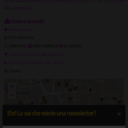
https://associazioneculturalecalipso.com/2017/10/15/santivo-
alla-sapienza
/
Dove e quando
Visite guidate
Il 27/10/2019
GRATUITO
PER FAMIGLIE
DI GIORNO
Chiesa di Sant'Ivo alla Sapienza
Corso Rinascimento, 40 - Roma
Centro
+
−
×
Chiesa di Sant'Ivo alla Sapienza
×
Ehi! Lo sai che esiste una newsletter?
Corso Rinascimento, 40 - Roma