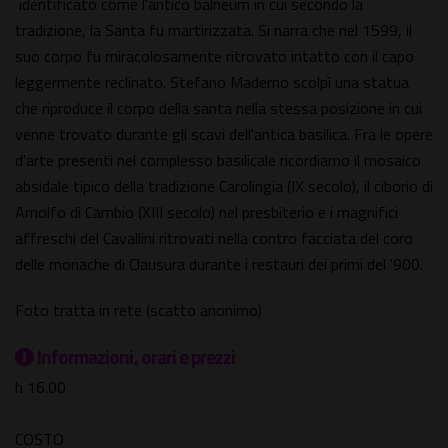
identificato come l'antico balneum in cui secondo la
tradizione, la Santa fu martirizzata. Si narra che nel 1599, il
suo corpo fu miracolosamente ritrovato intatto con il capo
leggermente reclinato. Stefano Maderno scolpì una statua
che riproduce il corpo della santa nella stessa posizione in cui
venne trovato durante gli scavi dell'antica basilica. Fra le opere
d'arte presenti nel complesso basilicale ricordiamo il mosaico
absidale tipico della tradizione Carolingia (IX secolo), il ciborio di
Arnolfo di Cambio (XIII secolo) nel presbiterio e i magnifici
affreschi del Cavallini ritrovati nella contro facciata del coro
delle monache di Clausura durante i restauri dei primi del '900.
Foto tratta in rete (scatto anonimo)
Informazioni, orari e prezzi
h 16.00
COSTO