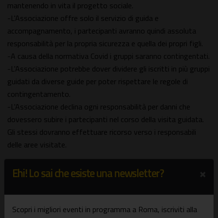
mantenendo in vita il progetto sociale.
-L'Associazione offre solo il servizio di guida e
accompagnamento, i partecipanti avranno quindi assoluta
responsabilità per la propria sicurezza e quella dei propri figli.
-A causa della normativa Covid i gruppi saranno contingentati.
-L'Associazione potrebbe dover dividere gli iscritti in più gruppi
guidati da diverse guide per poter rispettare le regole di
contingentamento.
-L'Associazione declina ogni responsabilità per danni che
dovessero subire i partecipanti nel corso della visita guidata.
Gli stessi dovranno effettuare ricorso verso i responsabili
delle aree visitate.
×
Sconto: €1 di sconto per ciascun partecipante (bambini e
Ehi! Lo sai che esiste una newsletter?
adulti).
Per ottenere lo sconto dovrete specificare al momento della
prenotazione il nome del portale in cui avete letto di questa
Scopri i migliori eventi in programma a Roma, iscriviti alla