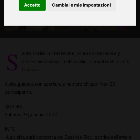
Accetto
Cambia le mie impostazioni
S
anta Cecilia in Trastevere, i suoi sotterranei e gli
affreschi medievali del Cavallini ritrovati nel Coro di
Clausura.
Visita guidata con apertura a numero chiuso (max 25
partecipanti).
QUANDO
Sabato 29 gennaio 2022
INFO
-La visita sarà condotta da: Beatrice Ricci, storica dell'arte e