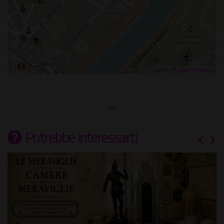
Leaflet
| ©
OpenStreetMap
Potrebbe interessarti