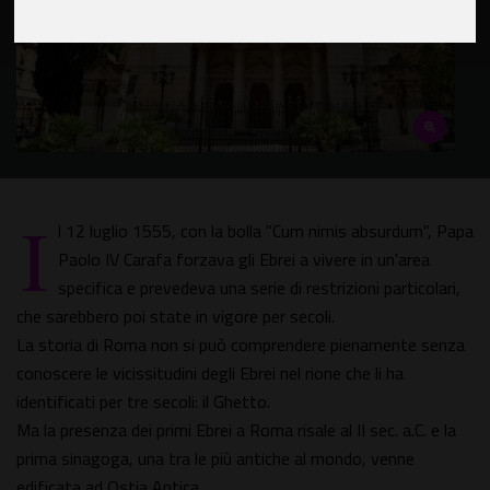
I
l 12 luglio 1555, con la bolla "Cum nimis absurdum", Papa
Paolo IV Carafa forzava gli Ebrei a vivere in un'area
specifica e prevedeva una serie di restrizioni particolari,
che sarebbero poi state in vigore per secoli.
La storia di Roma non si può comprendere pienamente senza
conoscere le vicissitudini degli Ebrei nel rione che li ha
identificati per tre secoli: il Ghetto.
Ma la presenza dei primi Ebrei a Roma risale al II sec. a.C. e la
prima sinagoga, una tra le più antiche al mondo, venne
edificata ad Ostia Antica.