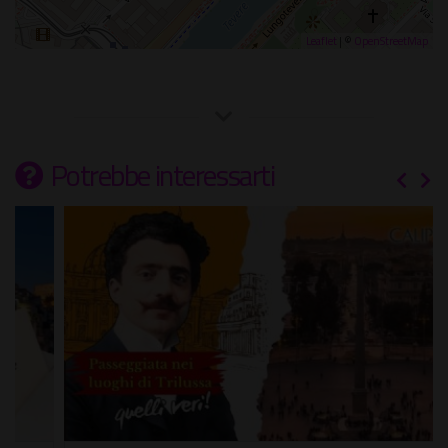
Leaflet
| ©
OpenStreetMap
Potrebbe interessarti