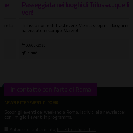
Passeggiata nei luoghi di Trilussa... quelli
veri!
Trilussa non è di Trastevere. Vieni a scoprire i luoghi in cui
ha vissuto in Campo Marzio!
08/08/2026
In città
In contatto con l'arte di Roma
NEWSLETTER EVENTI DI ROMA
Scopri gli eventi del weekend a Roma, iscriviti alla newsletter
con i migliori eventi in programma.
Autorizzo il trattamento
,
ho letto l'informativa