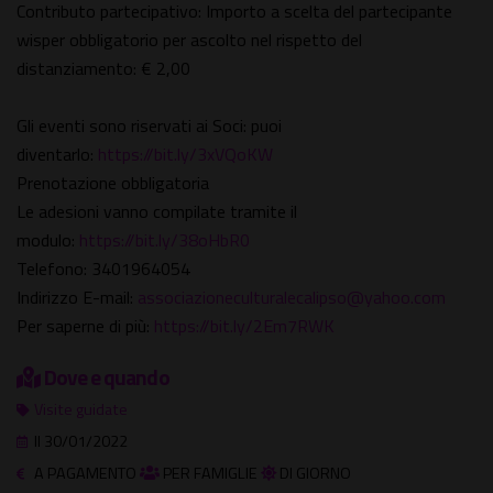
Contributo partecipativo: Importo a scelta del partecipante
wisper obbligatorio per ascolto nel rispetto del
distanziamento: € 2,00
Gli eventi sono riservati ai Soci: puoi
diventarlo:
https://bit.ly/3xVQoKW
Prenotazione obbligatoria
Le adesioni vanno compilate tramite il
modulo:
https://bit.ly/38oHbR0
Telefono: 3401964054
Indirizzo E-mail:
associazioneculturalecalipso@yahoo.com
Per saperne di più:
https://bit.ly/2Em7RWK
Dove e quando
Visite guidate
Il 30/01/2022
A PAGAMENTO
PER FAMIGLIE
DI GIORNO