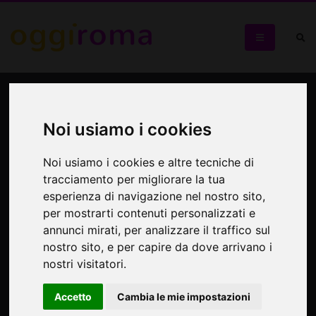
Segreti e misteri del Ghetto
ebraico
Noi usiamo i cookies
Passeggiata per i vicoli dell'antico rione, commemorando il
Noi usiamo i cookies e altre tecniche di
27 gennaio, Giorno della Memoria
tracciamento per migliorare la tua
esperienza di navigazione nel nostro sito,
per mostrarti contenuti personalizzati e
annunci mirati, per analizzare il traffico sul
nostro sito, e per capire da dove arrivano i
nostri visitatori.
Accetto
Cambia le mie impostazioni