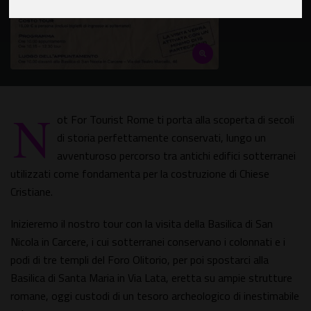
N
ot For Tourist Rome ti porta alla scoperta di secoli
di storia perfettamente conservati, lungo un
avventuroso percorso tra antichi edifici sotterranei
utilizzati come fondamenta per la costruzione di Chiese
Cristiane.
Inizieremo il nostro tour con la visita della Basilica di San
Nicola in Carcere, i cui sotterranei conservano i colonnati e i
podi di tre templi del Foro Olitorio, per poi spostarci alla
Basilica di Santa Maria in Via Lata, eretta su ampie strutture
romane, oggi custodi di un tesoro archeologico di inestimabile