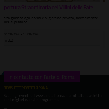
Visita guidata nel misterioso Quartiere
Coppedè, il gioiello nascosto di Roma
Tra simboli esoterici e architetture fantastiche
04/08/2026 - 10/08/2026
In città
In contatto con l'arte di Roma
NEWSLETTER EVENTI DI ROMA
Scopri gli eventi del weekend a Roma, iscriviti alla newsletter
con i migliori eventi in programma.