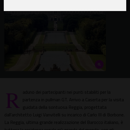
R
aduno dei partecipanti nei punti stabiliti per la
partenza in pullman GT. Arrivo a Caserta per la visita
guidata della sontuosa Reggia, progettata
dall'architetto Luigi Vanvitelli su incarico di Carlo III di Borbone.
La Reggia, ultima grande realizzazione del Barocco italiano, è
tuttora la residenza regale più grande del mondo, con gli