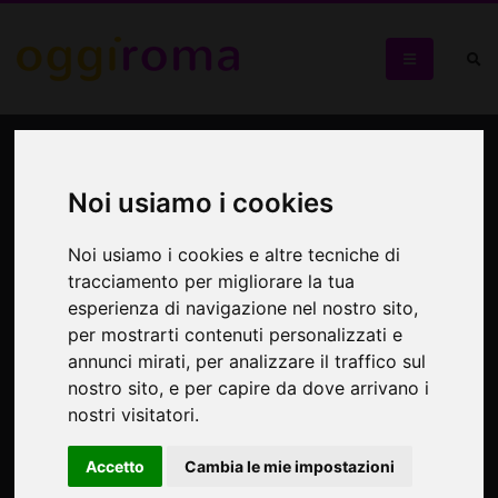
Una giornata a Caserta, alla
scoperta del sogno di Re
Noi usiamo i cookies
Ferdinando
Noi usiamo i cookies e altre tecniche di
tracciamento per migliorare la tua
Visita guidata alla Reggia, al Belvedere e Seterie di San
esperienza di navigazione nel nostro sito,
Leucio e a Casertavecchia
per mostrarti contenuti personalizzati e
annunci mirati, per analizzare il traffico sul
nostro sito, e per capire da dove arrivano i
nostri visitatori.
Accetto
Cambia le mie impostazioni