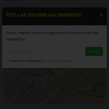
×
+
Ehi! Lo sai che esiste una newsletter?
−
×
Scopri i migliori eventi in programma a Roma, iscriviti alla
In città
Ostia / Anagnina
newsletter!
Autorizzo il trattamento
,
ho letto l'informativa
Leaflet
| ©
OpenStreetMap