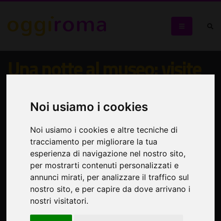
Una notte al museo: visite
guidate serali nella magica
Casa Museo
Noi usiamo i cookies
Wunderkammer
Noi usiamo i cookies e altre tecniche di
tracciamento per migliorare la tua
Le camere delle meraviglie in stile Neogotico a Roma
esperienza di navigazione nel nostro sito,
per mostrarti contenuti personalizzati e
annunci mirati, per analizzare il traffico sul
nostro sito, e per capire da dove arrivano i
nostri visitatori.