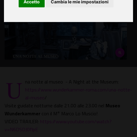
Accetto
Cambia le mie impostazioni
U
na notte al museo - A Night at the Museum:
https://www.wunderkammer-roma.com/una-notte-
al-museo
/
Visite guidate notturne dalle 21.00 alle 23.00 nel
Museo
Wunderkammer
con il M° Marco Lo Muscio!
VIDEO TRAILER:
https://www.youtube.com/watch?
v=N6DSDJ0flpE