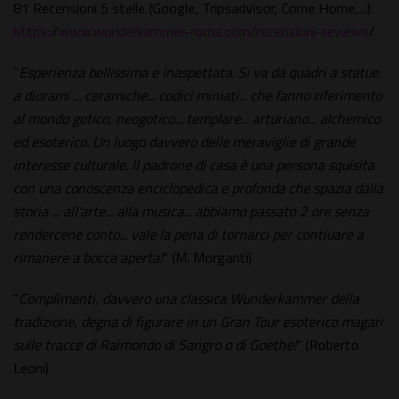
81 Recensioni 5 stelle (Google, Tripsadvisor, Come Home,...):
https://www.wunderkammer-roma.com/recensioni-reviews
/
"
Esperienza bellissima e inaspettata. Si va da quadri a statue
a diorami ... ceramiche... codici miniati... che fanno riferimento
al mondo gotico, neogotico... templare... arturiano... alchemico
ed esoterico. Un luogo davvero delle meraviglie di grande
interesse culturale. Il padrone di casa è una persona squisita
con una conoscenza enciclopedica e profonda che spazia dalla
storia ... all'arte... alla musica... abbiamo passato 2 ore senza
rendercene conto... vale la pena di tornarci per contiuare a
rimanere a bocca aperta!
" (M. Morganti)
"
Complimenti, davvero una classica Wunderkammer della
tradizione, degna di figurare in un Gran Tour esoterico magari
sulle tracce di Raimondo di Sangro o di Goethe!
" (Roberto
Leoni)