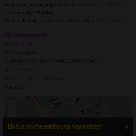
Le adesioni vanno compilate online:
https://bit.ly/3DMo1Dm
Telefono: 3401964054
Indirizzo E-mail:
associazioneculturalecalipso@yahoo.com
Dove e quando
Visite guidate
Il 18/02/2023
A PAGAMENTO
PER FAMIGLIE
DI GIORNO
Villa Farnesina
Via della Lungara, 230 - Roma
Trastevere
+
−
×
Ehi! Lo sai che esiste una newsletter?
×
Villa Farnesina
Via della Lungara, 230 - Roma