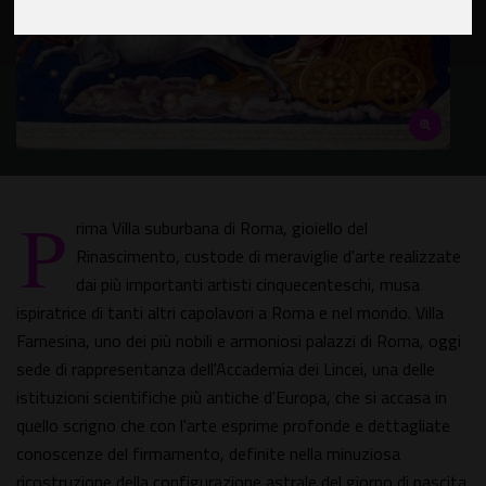
P
rima Villa suburbana di Roma, gioiello del
Rinascimento, custode di meraviglie d'arte realizzate
dai più importanti artisti cinquecenteschi, musa
ispiratrice di tanti altri capolavori a Roma e nel mondo. Villa
Farnesina, uno dei più nobili e armoniosi palazzi di Roma, oggi
sede di rappresentanza dell'Accademia dei Lincei, una delle
istituzioni scientifiche più antiche d'Europa, che si accasa in
quello scrigno che con l'arte esprime profonde e dettagliate
conoscenze del firmamento, definite nella minuziosa
ricostruzione della configurazione astrale del giorno di nascita