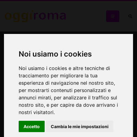
Villa Farnesina e l'oroscopo
Chigi
Noi usiamo i cookies
Visita guidata alla prima villa suburbana dell'Urbe, con gli
Noi usiamo i cookies e altre tecniche di
affreschi di Raffaello appena restaurati
tracciamento per migliorare la tua
esperienza di navigazione nel nostro sito,
per mostrarti contenuti personalizzati e
annunci mirati, per analizzare il traffico sul
nostro sito, e per capire da dove arrivano i
nostri visitatori.
Accetto
Cambia le mie impostazioni