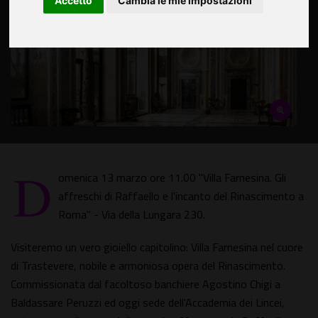
Accetto
Cambia le mie impostazioni
D
omenica 13 marzo ore 11.00 "Villa Farnesina. Gli
affreschi di Raffaello e l'incanto del Rinascimento a
Roma" - Via della Lungara 230.
Visiteremo un vero gioiello capitolino: Villa Farnesina nel cuore
di Trastevere, nobile e armoniosa opera del Rinascimento.
Commissionata dal facoltoso banchiere Agostino Chigi a
Baldassare Peruzzi ed oggi sede dell'Accademia dei Lincei,