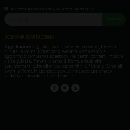
Autorizzo il trattamento
,
ho letto l'informativa
ISCRIVITI!
OGGI ROMA: COSA FACCIAMO
Oggi Roma
è la guida più completa per scoprire gli eventi
culturali a Roma. Il calendario eventi a Roma sempre
aggiornato comprende spettacoli nei teatri, concerti, mostre,
visite guidate, film nei cinema di Roma e tanti altri
appuntamenti culturali anche per bambini e famiglie. Cerca gli
eventi a Roma in agenda e se vuoi rimanere aggiornato
iscriviti alla newsletter settimanale.