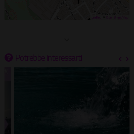
Leaflet
| ©
OpenStreetMap
Potrebbe interessarti