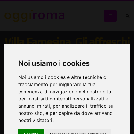
Villa Farnesina. Gli affreschi
di Raffaello e l'incanto del
Rinascimento a Roma
Noi usiamo i cookies
Noi usiamo i cookies e altre tecniche di
Storia del sito, le vite degli artisti e le magnifiche
tracciamento per migliorare la tua
decorazioni che caratterizzano il luogo
esperienza di navigazione nel nostro sito,
per mostrarti contenuti personalizzati e
annunci mirati, per analizzare il traffico sul
nostro sito, e per capire da dove arrivano i
nostri visitatori.