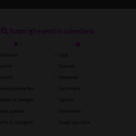
Scopri gli eventi in calendario
pettacoli
Oggi
ostre
Domani
oncerti
Weekend
resentazione libri
Settimana
ambini e famiglie
Agosto
isite guidate
Settembre
utte le categorie
Scegli una data