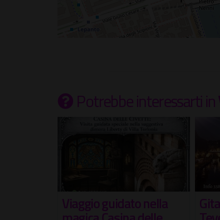
Potrebbe interessarti
in
o nella
Gita in battello sul
I So
delle
Tevere con visita
mae