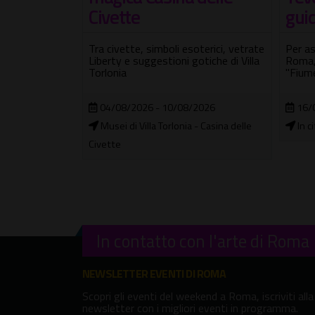
guidata "serale"
Cara
Ape
terici, vetrate
Per assaporare la grande bellezza di
Ser
tiche di Villa
Roma, navigando attraverso il suo
"Fiume"
Un pe
cuore
2026
16/08/2026
- Casina delle
In città
16/
Term
In contatto con l'arte di Roma
NEWSLETTER EVENTI DI ROMA
Scopri gli eventi del weekend a Roma, iscriviti alla
newsletter con i migliori eventi in programma.