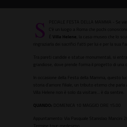
S
PECIALE FESTA DELLA MAMMA - Se vieni 
C'è un luogo a Roma che pochi conoscono
È
Villa Helene
, la casa-museo che lo scu
ringraziarla dei sacrifici fatti per lui e per la su
Tra pareti candide e statue monumentali, si entra i
grandiose, dove prende forma il progetto di una ci
In occasione della Festa della Mamma, questo lu
storia d'amore filiale, un tributo eterno che parla a
Villa Helene non è solo da visitare… è da sentire.
QUANDO:
DOMENICA 10 MAGGIO ORE 15.00
Appuntamento: Via Pasquale Stanislao Mancini 2
Termine tour: medesimo