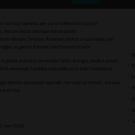
con tua mamma, per voi un bellissimo sconto!
, ma che lascia chiunque senza parole.
ltore Hendrik Christian Andersen dedicò a sua madre, per
a famiglia: un gesto d'amore trasformato in arte.
S
n punta di piedi in un mondo fatto di sogni, ideali e visioni
M
ttà universale fondata sulla bellezza e sulla fratellanza.
C
ogo diventa ancora più speciale: non solo un museo, ma una
P
 tutti noi.
B
V
T
0, ore 15.00