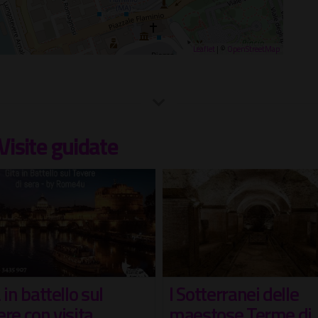
Leaflet
| ©
OpenStreetMap
Visite guidate
tterranei delle
Apertura Straordina
stose Terme di
dei Villini delle Fate