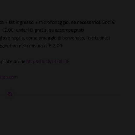
data + tkt ingresso + microfonaggio, se necessario): Soci €
 € 12,00; under18: gratis, se accompagnati
lipso regala, come omaggio di benvenuto, l'iscrizione; i
giuntivo nella misura di € 2,00
pilate online
https://bit.ly/3FalJQF
yahoo.com