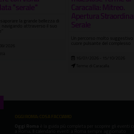
calla: Mitreo.
Visita guidata agli interni e al g
rtura Straordinaria
privato, normalmente chiusi al
ale
pubblico
04/08/2026 - 10/08/2026
rcorso molto suggestivo nel
 pulsante del complesso
In città
07/2026 - 15/10/2026
e di Caracalla
OGGI ROMA: COSA FACCIAMO
Oggi Roma
è la guida più completa per scoprire gli eventi cu
a Roma. Il calendario eventi a Roma sempre aggiornato