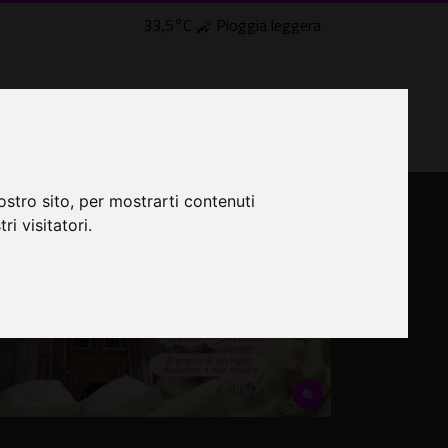
33,5°C
Pioggia leggera
LTRI EVENTI ˅
CINEMA ˅
ostro sito, per mostrarti contenuti
ri visitatori.