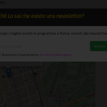
RNO
Ehi! Lo sai che esiste una newsletter?
copri i migliori eventi in programma a Roma, iscriviti alla newsletter
×
Autorizzo il trattamento
,
ho letto l'informativa
tanislao Mancini, 20 - Roma