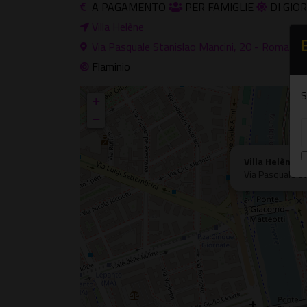
A PAGAMENTO
PER FAMIGLIE
DI GIO
Villa Helène
Via Pasquale Stanislao Mancini, 20 - Roma
Flaminio
S
+
−
Villa Helène
Via Pasquale S