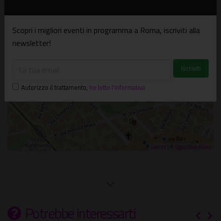
×
Musei di Villa Torlonia - Serra Moresca
Via Nomentana, 70 - Roma
Scopri i migliori eventi in programma a Roma, iscriviti alla
newsletter!
Autorizzo il trattamento
,
ho letto l'informativa
Leaflet
| ©
OpenStreetMap
Potrebbe interessarti