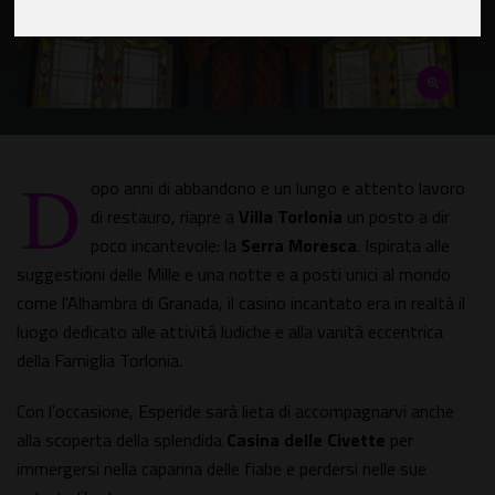
D
opo anni di abbandono e un lungo e attento lavoro
di restauro, riapre a
Villa Torlonia
un posto a dir
poco incantevole: la
Serra Moresca
. Ispirata alle
suggestioni delle Mille e una notte e a posti unici al mondo
come l'Alhambra di Granada, il casino incantato era in realtà il
luogo dedicato alle attività ludiche e alla vanità eccentrica
della Famiglia Torlonia.
Con l'occasione, Esperide sarà lieta di accompagnarvi anche
alla scoperta della splendida
Casina delle Civette
per
immergersi nella capanna delle fiabe e perdersi nelle sue