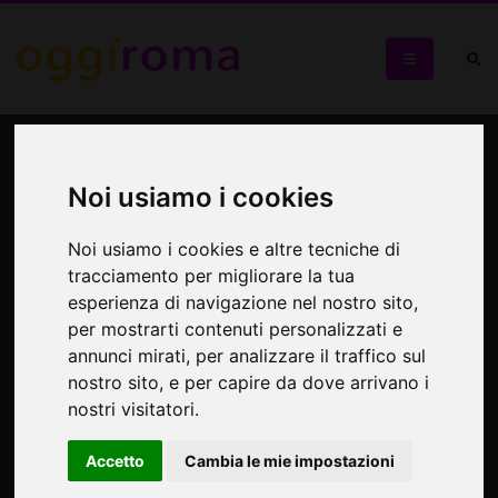
Villa Torlonia fiabesca
Noi usiamo i cookies
La Serra Moresca (con accesso speciale alla torre) e la
Casina delle Civette (gratuito residenti e Mic Card)
Noi usiamo i cookies e altre tecniche di
tracciamento per migliorare la tua
esperienza di navigazione nel nostro sito,
per mostrarti contenuti personalizzati e
annunci mirati, per analizzare il traffico sul
nostro sito, e per capire da dove arrivano i
nostri visitatori.
Accetto
Cambia le mie impostazioni