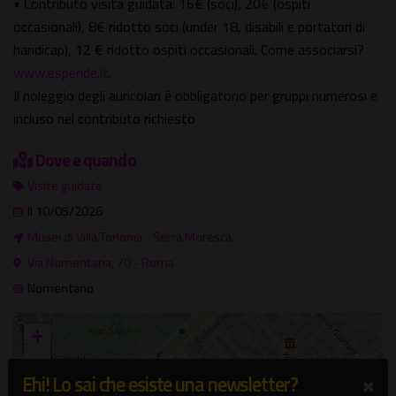
• Contributo visita guidata: 16€ (soci), 20€ (ospiti
occasionali), 8€ ridotto soci (under 18, disabili e portatori di
handicap), 12 € ridotto ospiti occasionali. Come associarsi?
www.esperide.it
.
Il noleggio degli auricolari è obbligatorio per gruppi numerosi e
incluso nel contributo richiesto
Dove e quando
Visite guidate
Il 10/05/2026
Musei di Villa Torlonia - Serra Moresca
Via Nomentana, 70 - Roma
Nomentano
+
−
×
Ehi! Lo sai che esiste una newsletter?