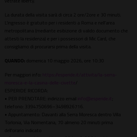
vetrate liberty.
La durata della visita sarà di circa 2 ore/2ore e 30 minuti.
L'ingresso è gratuito per i residenti a Roma e nell'area
metropolitana (mediante esibizione di valido documento che
attesti la residenza) e per i possessori di Mic Card, che
consigliamo di procurarsi prima della visita.
QUANDO:
domenica 10 maggio 2026, ore 10:30
Per maggiori info:
https://esperide.it/attivita/la-serra-
moresca-e-la-casina-delle-civette
/
ESPERIDE RICORDA:
• PER PRENOTARE: indirizzo email
info@esperide.it
;
telefono: 3394750696–3498926716.
• Appuntamento: Davanti alla Serra Moresca dentro Villa
Torlonia, Via Nomentana, 70 almeno 20 minuti prima
dell'orario indicato