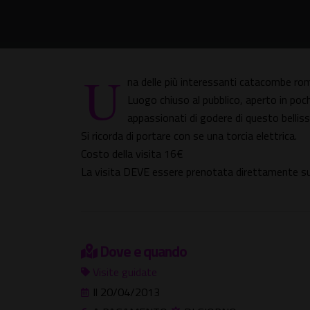
U
na delle più interessanti catacombe rom
Luogo chiuso al pubblico, aperto in poch
appassionati di godere di questo bellis
Si ricorda di portare con se una torcia elettrica.
Costo della visita 16€
La visita DEVE essere prenotata direttamente su
Dove e quando
Visite guidate
Il 20/04/2013