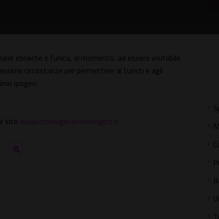
ane ebraiche e l'unica, al momento, ad essere visitabile.
issime circostanze per permettere ai turisti e agli
simo ipogeo.
S
l sito
www.ilconsiglioarcheologico.it
M
C
P
B
V
T