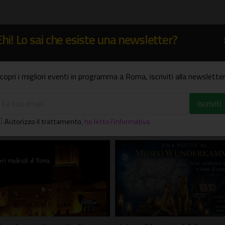
Ehi! Lo sai che esiste una newsletter?
copri i migliori eventi in programma a Roma, iscriviti alla newsletter
Visite guidate
Autorizzo il trattamento
,
ho letto l'informativa