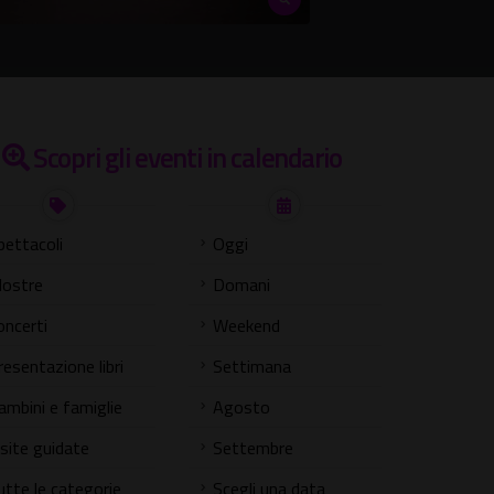
Scopri gli eventi in calendario
pettacoli
Oggi
ostre
Domani
oncerti
Weekend
resentazione libri
Settimana
ambini e famiglie
Agosto
isite guidate
Settembre
utte le categorie
Scegli una data