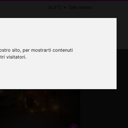
34,5°C
Cielo sereno
LTRI EVENTI ˅
CINEMA ˅
ostro sito, per mostrarti contenuti
ri visitatori.