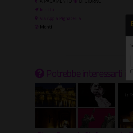
A PAGAMENTO
DI GIORNO
In città
Via Appia Pignatelli 4
Monti
S
Potrebbe interessarti
in