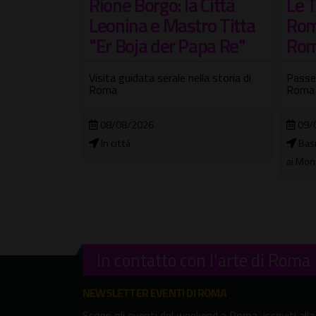
Le Torri medievali di
 Città
Una
Roma - Edizione Estate
ro Titta
Visi
Romana
apa Re"
nel
Wu
Passeggiata serale nella storia di
lla storia di
Roma
Tra lu
merav
09/08/2026
Basilica dei Santi Silvestro e Martino
04/
ai Monti
Muse
In contatto con l'arte di Roma
NEWSLETTER EVENTI DI ROMA
Scopri gli eventi del weekend a Roma, iscriviti alla