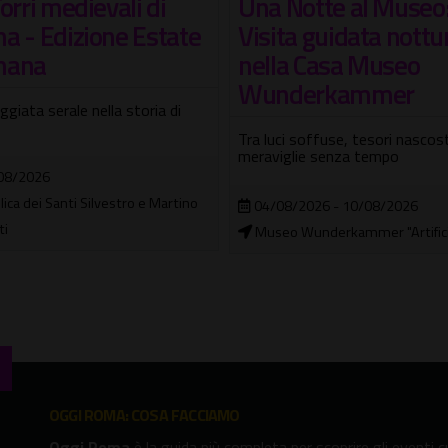
Roma imperiale visi
 Notte al Museo:
guidata con visori V
ta guidata notturna
la Casa Museo
Dal Colosseo al Foro di Traiano 
nderkammer
nuovo punto panoramico di Via 
Fori Imperiali
ci soffuse, tesori nascosti e
iglie senza tempo
08/08/2026
Arco di Costantino
08/2026 - 10/08/2026
o Wunderkammer "Artificialia"
OGGI ROMA: COSA FACCIAMO
Oggi Roma
è la guida più completa per scoprire gli eventi cu