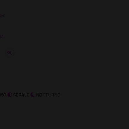
lM
VM
RNO
SERALE
NOTTURNO