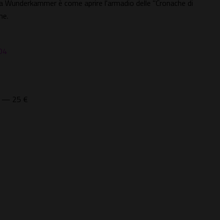
sua Wunderkammer è come aprire l'armadio delle "Cronache di
ne.
D4
o) — 25 €