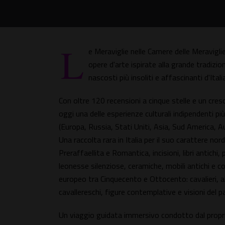
L
e Meraviglie nelle Camere delle Meraviglie
opere d'arte ispirate alla grande tradizi
nascosti più insoliti e affascinanti d'Ital
Con oltre 120 recensioni a cinque stelle e un cr
oggi una delle esperienze culturali indipendenti pi
(Europa, Russia, Stati Uniti, Asia, Sud America, Au
Una raccolta rara in Italia per il suo carattere no
Preraffaellita e Romantica, incisioni, libri antichi
leonesse silenziose, ceramiche, mobili antichi e co
europeo tra Cinquecento e Ottocento: cavalieri, alc
cavallereschi, figure contemplative e visioni del 
Un viaggio guidata immersivo condotto dal propr