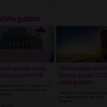
Visite guidate
a imperiale visita
Vivi il castello di San
ata con visori VR
Severa-Estate 2026
visite guidate
losseo al Foro di Traiano con il
punto panoramico di Via dei
Tornano le visite guidate al t
mperiali
con salita gratuita alla Torre
Saracena
08/2026