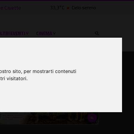
lle Civette
33,3°C
Cielo sereno
LTRI EVENTI ˅
CINEMA ˅
ostro sito, per mostrarti contenuti
ri visitatori.