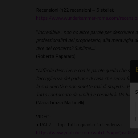
Recensioni (122 recensioni – 5 stelle):
https://www.wunderkammer-roma.com/recension
"
Incredibile... non ho altre parole per descrivere q
professionalità del proprietario, alla meraviglia d
dire del concerto? Sublime....
"
(Roberta Papararo)
"
Difficile descrivere con le parole quello che si v
l'accoglienza del padrone di casa che senza filtri 
la sua unicità e non smette mai di stupirti... Per
S
Tutto contornato da umiltà e cordialità. Un luogo
(Maria Grazia Martinelli)
VIDEO:
• RAI 2 – Top: Tutto quanto fa tendenza
https://www.youtube.com/watch?v=pnQxaRlCz