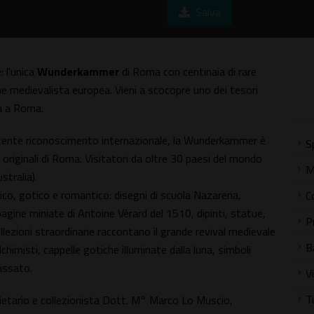
Salva
: l'unica
Wunderkammer
di Roma con centinaia di rare
one medievalista europea. Vieni a scocopre uno dei tesori
ia a Roma.
escente riconoscimento internazionale, la Wunderkammer è
S
ù originali di Roma. Visitatori da oltre 30 paesi del mondo
M
stralia).
rdico, gotico e romantico: disegni di scuola Nazarena,
C
, pagine miniate di Antoine Vérard del 1510, dipinti, statue,
P
llezioni straordinarie raccontano il grande revival medievale
B
himisti, cappelle gotiche illuminate dalla luna, simboli
passato.
V
T
ietario e collezionista Dott. M° Marco Lo Muscio,