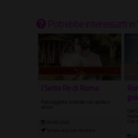
Potrebbe interessarti
in
an
I Sette Re di Roma
Rom
 Palatino
guid
Passeggiata teatrale con guida e
attori
ria del
Dal Co
nuovo 
Fori I
09/08/2026
Tempio di Ercole Vincitore
08/