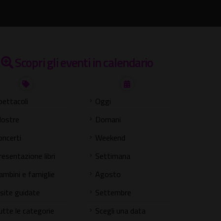
Scopri gli eventi in calendario
pettacoli
Oggi
ostre
Domani
oncerti
Weekend
resentazione libri
Settimana
ambini e famiglie
Agosto
isite guidate
Settembre
utte le categorie
Scegli una data