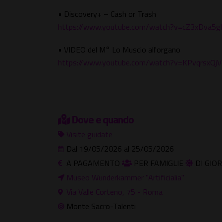
• Discovery+ – Cash or Trash
https://www.youtube.com/watch?v=cZ3xDva5g
• VIDEO del M° Lo Muscio all'organo
https://www.youtube.com/watch?v=KPvqrsxQj
Dove e quando
Visite guidate
Dal 19/05/2026 al 25/05/2026
A PAGAMENTO
PER FAMIGLIE
DI GIO
Museo Wunderkammer "Artificialia"
Via Valle Corteno, 75 - Roma
Monte Sacro-Talenti