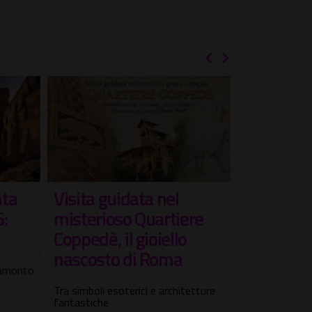
ta
Le Meravi
Visita guidata nel
:
Camere de
misterioso Quartiere
Coppedè, il gioiello
Visita guidata 
nascosto di Roma
Wunderkammer 
ramonto
gemme del Me
gotico
Tra simboli esoterici e architetture
fantastiche