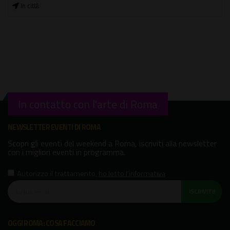
09/08/2026
Basilica dei Santi Silvestro e Martino ai Monti
In contatto con l'arte di Roma
NEWSLETTER EVENTI DI ROMA
Scopri gli eventi del weekend a Roma, iscriviti alla newsletter
con i migliori eventi in programma.
Autorizzo il trattamento
,
ho letto l'informativa
ISCRIVITI!
OGGI ROMA: COSA FACCIAMO