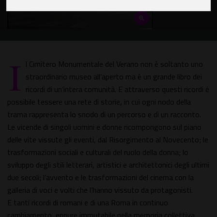
I
l Cimitero Monumentale del Verano non è soltanto uno
straordinario museo all’aperto ma è un grande libro dei
ricordi di un’intera comunità. E attraverso questi ricordi è
possibile tessere una rete di storie, in cui ogni nodo della
trama rappresenta lo snodo di un percorso e di un racconto.
Le vicende di singoli uomini e donne ricompongono sul piano
delle vite vissute gli eventi, dal Risorgimento al Novecento; le
trasformazioni sociali e culturali del ruolo della donna; lo
sviluppo degli stili letterari, artistici e architettonici degli ultimi
due secoli; l’avvento e le trasformazioni del cinema con la
galleria di voci e volti che l’hanno vissuto da protagonisti.
E tanti ricordi di romani e di una Roma in continuo
cambiamento, eppure immutabile nella memoria collettiva.