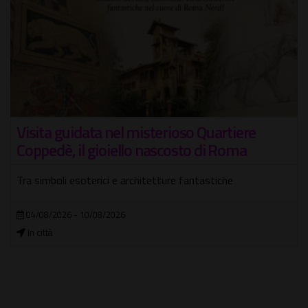
Gita in battello sul Tevere con visita guidata
"serale"
Per assaporare la grande bellezza di Roma, navigando
attraverso il suo "Fiume"
16/08/2026
In città