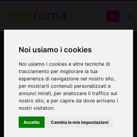
Visite guidate Roma
Noi usiamo i cookies
18/03/2012 – Statue
Parlanti
Noi usiamo i cookies e altre tecniche di
tracciamento per migliorare la tua
esperienza di navigazione nel nostro sito,
Le Statue Parlanti
per mostrarti contenuti personalizzati e
annunci mirati, per analizzare il traffico sul
nostro sito, e per capire da dove arrivano i
nostri visitatori.
Accetto
Cambia le mie impostazioni