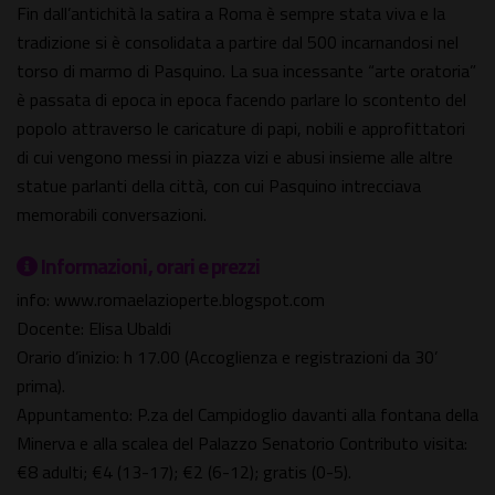
Fin dall’antichità la satira a Roma è sempre stata viva e la
tradizione si è consolidata a partire dal 500 incarnandosi nel
torso di marmo di Pasquino. La sua incessante “arte oratoria”
è passata di epoca in epoca facendo parlare lo scontento del
popolo attraverso le caricature di papi, nobili e approfittatori
di cui vengono messi in piazza vizi e abusi insieme alle altre
statue parlanti della città, con cui Pasquino intrecciava
memorabili conversazioni.
Informazioni, orari e prezzi
info: www.romaelazioperte.blogspot.com
Docente: Elisa Ubaldi
Orario d’inizio: h 17.00 (Accoglienza e registrazioni da 30’
prima).
Appuntamento: P.za del Campidoglio davanti alla fontana della
Minerva e alla scalea del Palazzo Senatorio Contributo visita:
€8 adulti; €4 (13-17); €2 (6-12); gratis (0-5).