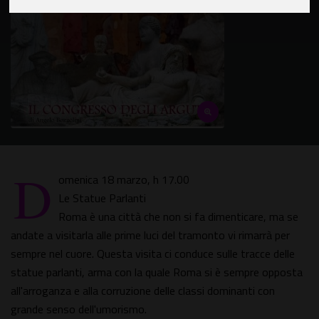
D
omenica 18 marzo, h 17.00
Le Statue Parlanti
Roma è una città che non si fa dimenticare, ma se
andate a visitarla alle prime luci del tramonto vi rimarrà per
sempre nel cuore. Questa visita ci conduce sulle tracce delle
statue parlanti, arma con la quale Roma si è sempre opposta
all'arroganza e alla corruzione delle classi dominanti con
grande senso dell'umorismo.