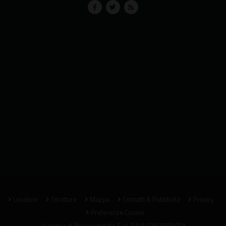
Location
Strutture
Mappa
Contatti & Pubblicità
Privacy
Preferenze Cookie
Iniziativa di
Novacomitalia S.r.l.
P.IVA 07609981001