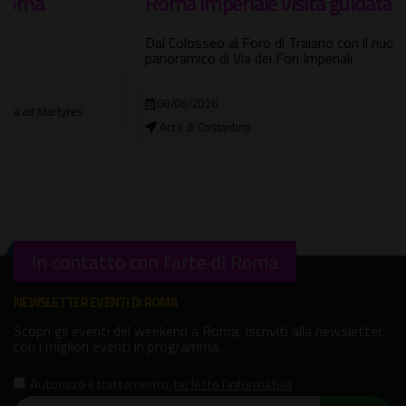
Roma imperiale visita guidata con visori VR
Dal Colosseo al Foro di Traiano con il nuovo punto
panoramico di Via dei Fori Imperiali
08/08/2026
Arco di Costantino
In contatto con l'arte di Roma
NEWSLETTER EVENTI DI ROMA
Scopri gli eventi del weekend a Roma, iscriviti alla newsletter
con i migliori eventi in programma.
Autorizzo il trattamento
,
ho letto l'informativa