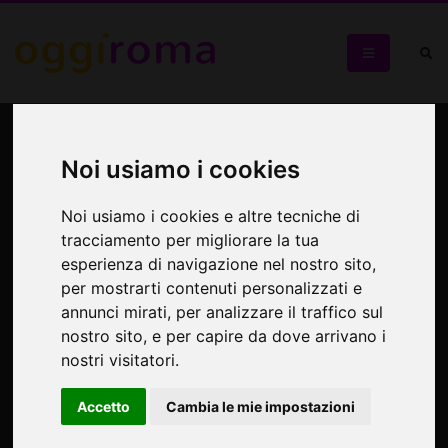
Visite guidate Roma
21/03/2012 - Itinerari
Noi usiamo i cookies
Caravaggeschi
Noi usiamo i cookies e altre tecniche di
tracciamento per migliorare la tua
Itinerari Caravaggeschi
esperienza di navigazione nel nostro sito,
per mostrarti contenuti personalizzati e
annunci mirati, per analizzare il traffico sul
nostro sito, e per capire da dove arrivano i
nostri visitatori.
Accetto
Cambia le mie impostazioni