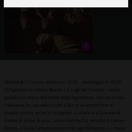
Mercoledì 21 marzo, mattina h 10.00 - pomeriggio h 16.00
St'Agostino in Campo Marzio e S Luigi dei Francesi - visita
guidata La chiesa dell'ordine degli Agostiniani, noti per la loro
tolleranza, fu una delle poche a Roma ad ammettere al
proprio interno anche le cortigiane, e infatti vi si trovano le
tombe di alcune di esse, come Fiammetta, amante di Cesare
Borgia, e Giulia Campana amante di Luigi d'Aragona. La chiesa