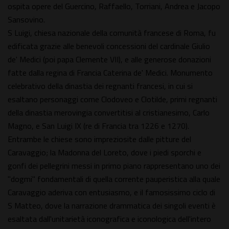
ospita opere del Guercino, Raffaello, Torriani, Andrea e Jacopo
Sansovino.
S Luigi, chiesa nazionale della comunità francese di Roma, fu
edificata grazie alle benevoli concessioni del cardinale Giulio
de' Medici (poi papa Clemente VII), e alle generose donazioni
fatte dalla regina di Francia Caterina de' Medici. Monumento
celebrativo della dinastia dei regnanti francesi, in cui si
esaltano personaggi come Clodoveo e Clotilde, primi regnanti
della dinastia merovingia convertitisi al cristianesimo, Carlo
Magno, e San Luigi IX (re di Francia tra 1226 e 1270).
Entrambe le chiese sono impreziosite dalle pitture del
Caravaggio; la Madonna del Loreto, dove i piedi sporchi e
gonfi dei pellegrini messi in primo piano rappresentano uno dei
"dogmi" fondamentali di quella corrente pauperistica alla quale
Caravaggio aderiva con entusiasmo, e il famosissimo ciclo di
S Matteo, dove la narrazione drammatica dei singoli eventi è
esaltata dall'unitarietà iconografica e iconologica dell'intero