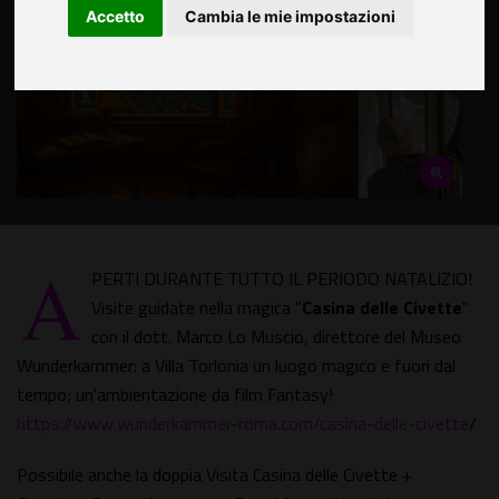
Accetto
Cambia le mie impostazioni
A
PERTI DURANTE TUTTO IL PERIODO NATALIZIO!
Visite guidate nella magica "
Casina delle Civette
"
con il dott. Marco Lo Muscio, direttore del Museo
Wunderkammer: a Villa Torlonia un luogo magico e fuori dal
tempo; un'ambientazione da film Fantasy!
https://www.wunderkammer-roma.com/casina-delle-civette
/
Possibile anche la doppia Visita Casina delle Civette +