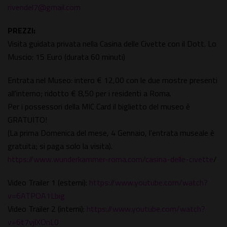
rivendel7@gmail.com
PREZZI:
Visita guidata privata nella Casina delle Civette con il Dott. Lo
Muscio: 15 Euro (durata 60 minuti)
Entrata nel Museo: intero € 12,00 con le due mostre presenti
all'interno; ridotto € 8,50 per i residenti a Roma.
Per i possessori della MIC Card il biglietto del museo è
GRATUITO!
(La prima Domenica del mese, 4 Gennaio, l'entrata museale è
gratuita; si paga solo la visita).
https://www.wunderkammer-roma.com/casina-delle-civette
/
Video Trailer 1 (esterni):
https://www.youtube.com/watch?
v=6ATPOA1Lbig
Video Trailer 2 (interni):
https://www.youtube.com/watch?
v=6t7vjlXOnL0