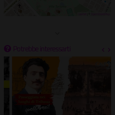
Leaflet
| ©
OpenStreetMap
Potrebbe interessarti