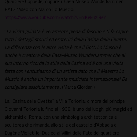
Quartiere Coppedé, oppure + Casa Museo Wunderkammer
RAI 2 Video con Marco Lo Muscio:
https://www.youtube.com/watch?v=nlKekuXl9eY
"
La visita guidata è veramente piena di fascino e ti fa capire
tutti i dettagli storici ed esoterici della Casina delle Civette.
La differenza con le altre visite è che il Dott. Lo Muscio è
anche il creatore della Casa-Museo Wunderkammer che al
suo interno ricorda lo stile della Casina ed è poi una visita
fatta con l'entusiasmo di un artista dato che il Maestro Lo
Muscio è anche un importante musicista internazionale! Da
consigliare assolutamente
". (Marta Giordani)
La "Casina delle Civette" a Villa Torlonia, dimora del principe
Giovanni Torlonia jr. fino al 1938, è uno dei luoghi più magici ed
alchemici di Roma, con una simbologia architettonica e
scultorea che rimanda allo stile del castello d'Abbadia di
Eugène Viollet-le-Duc ed ai Villini delle Fate del quartiere