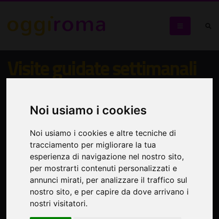
Visite guidate settimanali
nella magica Casina delle
Civette
Noi usiamo i cookies
All'interno di Villa Torlonia su via Nomentana una gemma
Noi usiamo i cookies e altre tecniche di
misteriosa e fuori dal tempo
tracciamento per migliorare la tua
esperienza di navigazione nel nostro sito,
per mostrarti contenuti personalizzati e
annunci mirati, per analizzare il traffico sul
nostro sito, e per capire da dove arrivano i
nostri visitatori.