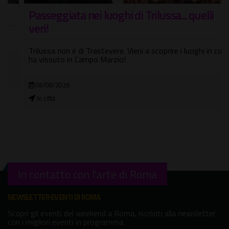
Passeggiata nei luoghi di Trilussa... quelli
veri!
Trilussa non è di Trastevere. Vieni a scoprire i luoghi in cui
ha vissuto in Campo Marzio!
08/08/2026
In città
In contatto con l'arte di Roma
NEWSLETTER EVENTI DI ROMA
Scopri gli eventi del weekend a Roma, iscriviti alla newsletter
con i migliori eventi in programma.