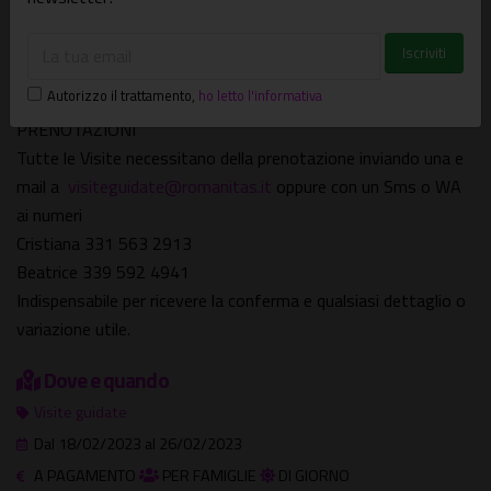
privatamente a delle ottime Tariffe di Benvenuto. Basta
contattare Beatrice al n 339 592 4941 e valutare le tante
proposte ed i percorsi da creare "ad hoc" per Voi.
Autorizzo il trattamento
,
ho letto l'informativa
PRENOTAZIONI
Tutte le Visite necessitano della prenotazione inviando una e
mail a
visiteguidate@romanitas.it
oppure con un Sms o WA
ai numeri
Cristiana 331 563 2913
Beatrice 339 592 4941
Indispensabile per ricevere la conferma e qualsiasi dettaglio o
variazione utile.
Dove e quando
Visite guidate
Dal 18/02/2023 al 26/02/2023
A PAGAMENTO
PER FAMIGLIE
DI GIORNO