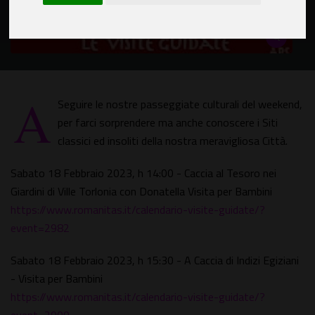
A
Seguire le nostre passeggiate culturali del weekend,
per farci sorprendere ma anche conoscere i Siti
classici ed insoliti della nostra meravigliosa Città.
Sabato 18 Febbraio 2023, h 14:00 - Caccia al Tesoro nei
Giardini di Ville Torlonia con Donatella Visita per Bambini
https://www.romanitas.it/calendario-visite-guidate/?
event=2982
Sabato 18 Febbraio 2023, h 15:30 - A Caccia di Indizi Egiziani
- Visita per Bambini
https://www.romanitas.it/calendario-visite-guidate/?