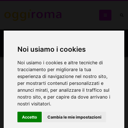
Eventi non disponibili
Noi usiamo i cookies
Noi usiamo i cookies e altre tecniche di
tracciamento per migliorare la tua
esperienza di navigazione nel nostro sito,
Weekend
Seleziona:
per mostrarti contenuti personalizzati e
Cerca eventi
annunci mirati, per analizzare il traffico sul
nostro sito, e per capire da dove arrivano i
nostri visitatori.
Nessun evento disponibile in questa categoria.
Accetto
Cambia le mie impostazioni
Trova ciò che desideri all'interno del nostro calendario eventi