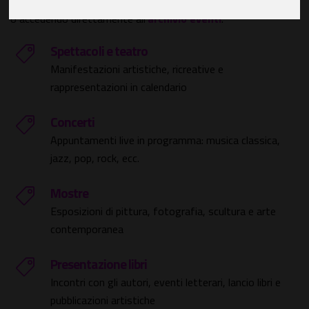
sfogliando le
principali categorie
, effettuando una
ricerca
o accedendo direttamente all'
archivio eventi
.
Spettacoli e teatro
Manifestazioni artistiche, ricreative e
rappresentazioni in calendario
Concerti
Appuntamenti live in programma: musica classica,
jazz, pop, rock, ecc.
Mostre
Esposizioni di pittura, fotografia, scultura e arte
contemporanea
Presentazione libri
Incontri con gli autori, eventi letterari, lancio libri e
pubblicazioni artistiche