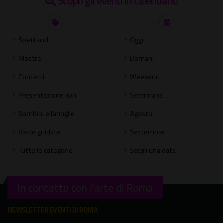
Scopri gli eventi in calendario
Spettacoli
Oggi
Mostre
Domani
Concerti
Weekend
Presentazione libri
Settimana
Bambini e famiglie
Agosto
Visite guidate
Settembre
Tutte le categorie
Scegli una data
In contatto con l'arte di Roma
NEWSLETTER EVENTI DI ROMA