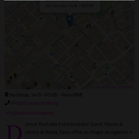
Via Cernaia, 14/B - 00185
Leaflet
| ©
OpenStreetMap
Via Cernaia, 14/B - 00185 - Roma (RM)
info@domusaustralia.org
info@domusaustralia.org
D
omus Australia è una boutique Guest House al
centro di Roma. Essa offre un rifugio accogliente e