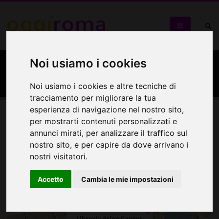
Noi usiamo i cookies
Libreria Arion Cavour
Noi usiamo i cookies e altre tecniche di
tracciamento per migliorare la tua
esperienza di navigazione nel nostro sito,
per mostrarti contenuti personalizzati e
Mappa
annunci mirati, per analizzare il traffico sul
nostro sito, e per capire da dove arrivano i
Mappa
nostri visitatori.
+
Accetto
Cambia le mie impostazioni
−
×
Libreria Arion Cavour