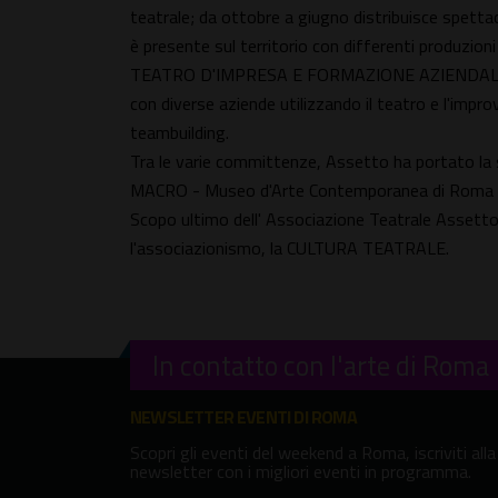
teatrale; da ottobre a giugno distribuisce spettac
è presente sul territorio con differenti produzioni
TEATRO D'IMPRESA E FORMAZIONE AZIENDALE: i p
con diverse aziende utilizzando il teatro e l'imp
teambuilding.
Tra le varie committenze, Assetto ha portato la 
MACRO - Museo d'Arte Contemporanea di Roma
Scopo ultimo dell' Associazione Teatrale Assetto
l'associazionismo, la CULTURA TEATRALE.
In contatto con l'arte di Roma
NEWSLETTER EVENTI DI ROMA
Scopri gli eventi del weekend a Roma, iscriviti alla
newsletter con i migliori eventi in programma.