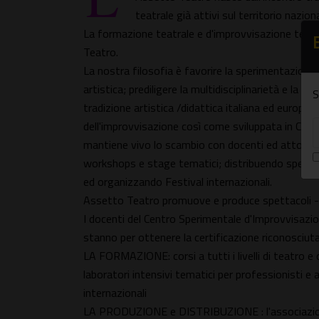
teatrale già attivi sul territorio nazion
La formazione teatrale e d'improvvisazione teatr
Teatro.
La nostra filosofia è favorire la sperimentazione 
artistica; prediligere la multidisciplinarietà e la
S
tradizione artistica /didattica italiana ed europe
dell'improvvisazione così come sviluppata in Can
mantiene vivo lo scambio con docenti ed attori in
workshops e stage tematici; distribuendo spettac
ed organizzando Festival internazionali.
Assetto Teatro promuove e produce spettacoli - d
I docenti del Centro Sperimentale d'Improvvisazi
stanno per ottenere la certificazione riconosciuta
LA FORMAZIONE: corsi a tutti i livelli di teatro e
laboratori intensivi tematici per professionisti 
internazionali
LA PRODUZIONE e DISTRIBUZIONE : l'associazione 