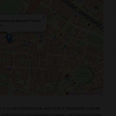
×
Culturale Assetto Teatro
79
Leaflet
| ©
OpenStreetMap
 si occupa di produzione spettacoli e formazione teatrale.
 professionisti del panorama teatrale e di improvvisazione