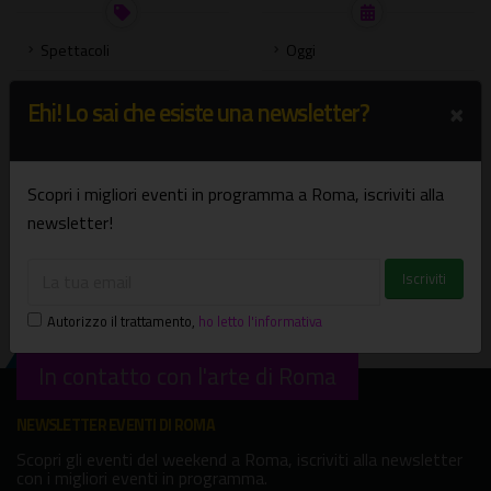
Spettacoli
Oggi
Mostre
Domani
×
Ehi! Lo sai che esiste una newsletter?
Concerti
Weekend
Presentazione libri
Settimana
Scopri i migliori eventi in programma a Roma, iscriviti alla
Bambini e famiglie
Agosto
newsletter!
Visite guidate
Settembre
Tutte le categorie
Scegli una data
Autorizzo il trattamento
,
ho letto l'informativa
In contatto con l'arte di Roma
NEWSLETTER EVENTI DI ROMA
Scopri gli eventi del weekend a Roma, iscriviti alla newsletter
con i migliori eventi in programma.