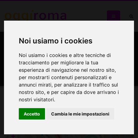
Noi usiamo i cookies
Officina delle Arti Pier
Paolo Pasolini - Teatro
Noi usiamo i cookies e altre tecniche di
tracciamento per migliorare la tua
Eduardo De Filippo
esperienza di navigazione nel nostro sito,
per mostrarti contenuti personalizzati e
annunci mirati, per analizzare il traffico sul
nostro sito, e per capire da dove arrivano i
nostri visitatori.
Mappa
Accetto
Cambia le mie impostazioni
Mappa
+