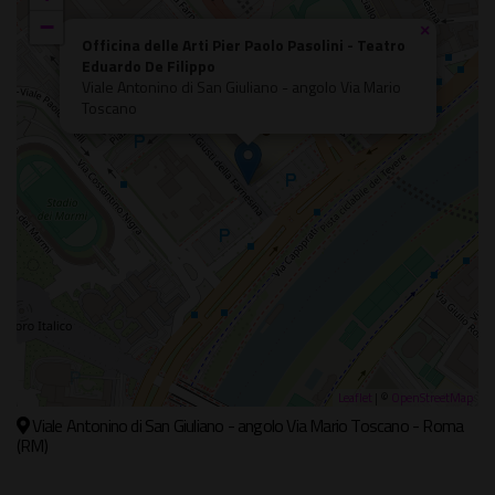
−
×
Officina delle Arti Pier Paolo Pasolini - Teatro
Eduardo De Filippo
Viale Antonino di San Giuliano - angolo Via Mario
Toscano
Leaflet
| ©
OpenStreetMap
Viale Antonino di San Giuliano - angolo Via Mario Toscano - Roma
(RM)