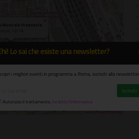
×
 Musicale Praeneste
roccio, 12/14
Ehi! Lo sai che esiste una newsletter?
copri i migliori eventi in programma a Roma, iscriviti alla newsletter
Autorizzo il trattamento
,
ho letto l'informativa
Leaflet
| ©
OpenStreetMap