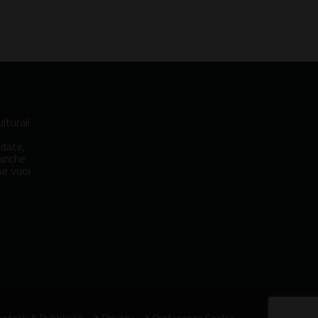
lturali
idate,
 anche
se vuoi