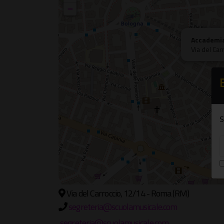
−
Accademia
Via del Car
S
Via del Carroccio, 12/14 - Roma (RM)
segreteria@scuolamusicale.com
segreteria@scuolamusicale.com