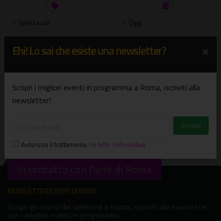
Spettacoli
Oggi
Mostre
Domani
×
Ehi! Lo sai che esiste una newsletter?
Concerti
Weekend
Presentazione libri
Settimana
Scopri i migliori eventi in programma a Roma, iscriviti alla
Bambini e famiglie
Agosto
newsletter!
Visite guidate
Settembre
Tutte le categorie
Scegli una data
Autorizzo il trattamento
,
ho letto l'informativa
In contatto con l'arte di Roma
NEWSLETTER EVENTI DI ROMA
Scopri gli eventi del weekend a Roma, iscriviti alla newsletter
con i migliori eventi in programma.