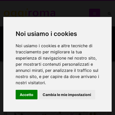
Noi usiamo i cookies
Chiesa di San Paolo alla
Regola
Noi usiamo i cookies e altre tecniche di
tracciamento per migliorare la tua
esperienza di navigazione nel nostro sito,
per mostrarti contenuti personalizzati e
annunci mirati, per analizzare il traffico sul
Mappa
nostro sito, e per capire da dove arrivano i
nostri visitatori.
Mappa
Accetto
Cambia le mie impostazioni
+
−