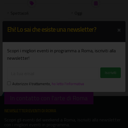
Spettacoli
Oggi
Mostre
Domani
×
Ehi! Lo sai che esiste una newsletter?
Concerti
Weekend
Presentazione libri
Settimana
Scopri i migliori eventi in programma a Roma, iscriviti alla
Bambini e famiglie
Agosto
newsletter!
Visite guidate
Settembre
Tutte le categorie
Scegli una data
Autorizzo il trattamento
,
ho letto l'informativa
In contatto con l'arte di Roma
NEWSLETTER EVENTI DI ROMA
Scopri gli eventi del weekend a Roma, iscriviti alla newsletter
con i migliori eventi in programma.