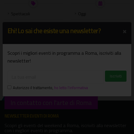
Spettacoli
Oggi
Mostre
Domani
×
Ehi! Lo sai che esiste una newsletter?
Concerti
Weekend
Presentazione libri
Settimana
Scopri i migliori eventi in programma a Roma, iscriviti alla
Bambini e famiglie
Agosto
newsletter!
Visite guidate
Settembre
Tutte le categorie
Scegli una data
Autorizzo il trattamento
,
ho letto l'informativa
In contatto con l'arte di Roma
NEWSLETTER EVENTI DI ROMA
Scopri gli eventi del weekend a Roma, iscriviti alla newsletter
con i migliori eventi in programma.