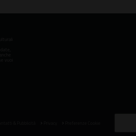
lturali
idate,
 anche
se vuoi
ntatti & Pubblicità
Privacy
Preferenze Cookie