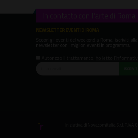
In contatto con l'arte di Roma
NEWSLETTER EVENTI DI ROMA
Scopri gli eventi del weekend a Roma, iscriviti alla
newsletter con i migliori eventi in programma.
Autorizzo il trattamento
,
ho letto l'informati
ISCRIVITI
Iniziativa di
Novacomitalia S.r.l.
P.IVA 