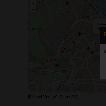
+
−
Galle
Via de
S
Via del Moro, 49 - Roma (RM)