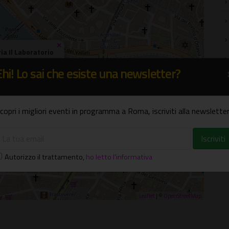
×
ria Il Laboratorio
l Moro, 49
Ehi! Lo sai che esiste una newsletter?
copri i migliori eventi in programma a Roma, iscriviti alla newsletter
Autorizzo il trattamento
,
ho letto l'informativa
Leaflet
| ©
OpenStreetMap