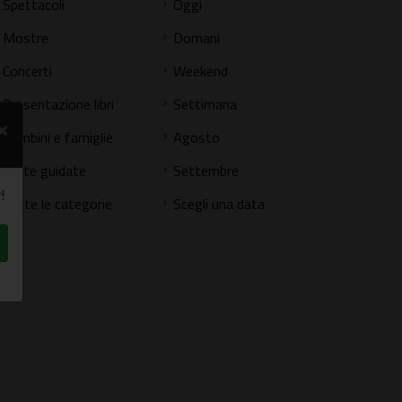
Spettacoli
Oggi
Mostre
Domani
Concerti
Weekend
Presentazione libri
Settimana
×
Bambini e famiglie
Agosto
Visite guidate
Settembre
!
Tutte le categorie
Scegli una data