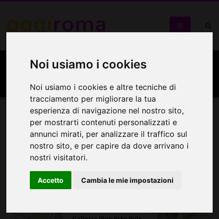
Noi usiamo i cookies
Galleria Plus Arte Puls
Noi usiamo i cookies e altre tecniche di
tracciamento per migliorare la tua
esperienza di navigazione nel nostro sito,
per mostrarti contenuti personalizzati e
Mappa
annunci mirati, per analizzare il traffico sul
nostro sito, e per capire da dove arrivano i
Mappa
nostri visitatori.
+
Accetto
Cambia le mie impostazioni
−
×
Galleria Plus Arte Puls