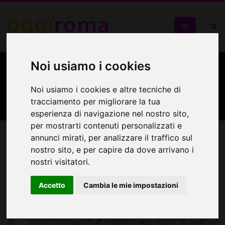
Noi usiamo i cookies
Galleria Rosso 20sette Arte
Contemporanea
Noi usiamo i cookies e altre tecniche di
tracciamento per migliorare la tua
esperienza di navigazione nel nostro sito,
per mostrarti contenuti personalizzati e
annunci mirati, per analizzare il traffico sul
Mappa
nostro sito, e per capire da dove arrivano i
nostri visitatori.
Mappa
Accetto
Cambia le mie impostazioni
+
−