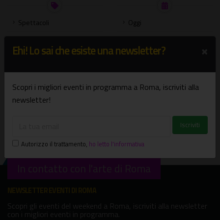
Spettacoli
Oggi
Mostre
Domani
×
Ehi! Lo sai che esiste una newsletter?
Concerti
Weekend
Presentazione libri
Settimana
Scopri i migliori eventi in programma a Roma, iscriviti alla
Bambini e famiglie
Agosto
newsletter!
Visite guidate
Settembre
Tutte le categorie
Scegli una data
Autorizzo il trattamento
,
ho letto l'informativa
In contatto con l'arte di Roma
NEWSLETTER EVENTI DI ROMA
Scopri gli eventi del weekend a Roma, iscriviti alla newsletter
con i migliori eventi in programma.