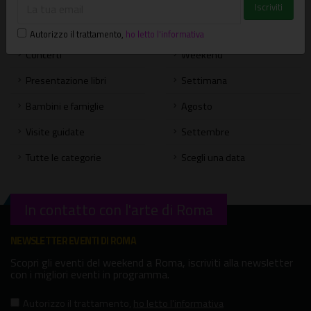
Spettacoli
Oggi
Mostre
Domani
Autorizzo il trattamento
,
ho letto l'informativa
Concerti
Weekend
Presentazione libri
Settimana
Bambini e famiglie
Agosto
Visite guidate
Settembre
Tutte le categorie
Scegli una data
In contatto con l'arte di Roma
NEWSLETTER EVENTI DI ROMA
Scopri gli eventi del weekend a Roma, iscriviti alla newsletter
con i migliori eventi in programma.
Autorizzo il trattamento
,
ho letto l'informativa