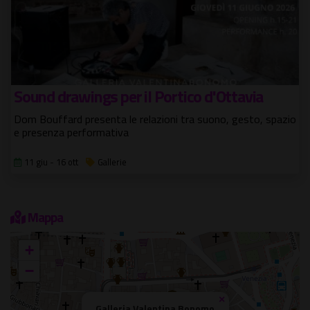
Sound drawings per il Portico d'Ottavia
Dom Bouffard presenta le relazioni tra suono, gesto, spazio
e presenza performativa
11 giu - 16 ott
Gallerie
Mappa
+
−
×
Galleria Valentina Bonomo