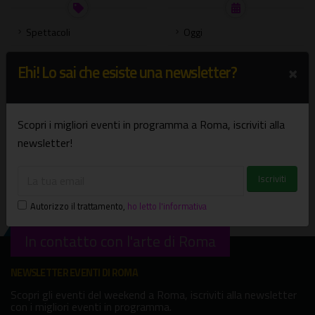
Spettacoli
Oggi
Mostre
Domani
×
Ehi! Lo sai che esiste una newsletter?
Concerti
Weekend
Presentazione libri
Settimana
Scopri i migliori eventi in programma a Roma, iscriviti alla
Bambini e famiglie
Agosto
newsletter!
Visite guidate
Settembre
Tutte le categorie
Scegli una data
Autorizzo il trattamento
,
ho letto l'informativa
In contatto con l'arte di Roma
NEWSLETTER EVENTI DI ROMA
Scopri gli eventi del weekend a Roma, iscriviti alla newsletter
con i migliori eventi in programma.