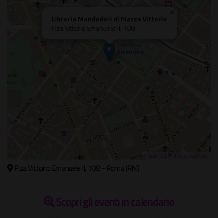
×
Libreria Mondadori di Piazza Vittorio
P.za Vittorio Emanuele II, 108
Leaflet
| ©
OpenStreetMap
P.za Vittorio Emanuele II, 108 - Roma (RM)
Scopri gli eventi in calendario