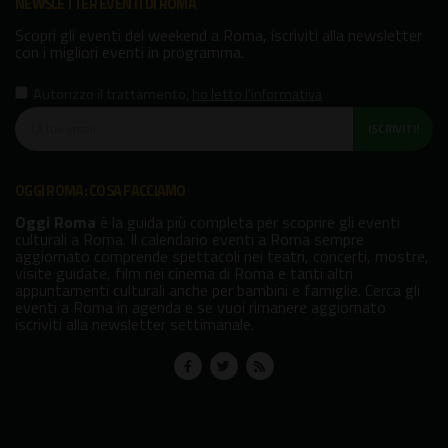
NEWSLETTER EVENTI DI ROMA
Scopri gli eventi del weekend a Roma, iscriviti alla newsletter
con i migliori eventi in programma.
Autorizzo il trattamento
,
ho letto l'informativa
ISCRIVITI!
OGGI ROMA: COSA FACCIAMO
Oggi Roma
è la guida più completa per scoprire gli eventi
culturali a Roma. Il calendario eventi a Roma sempre
aggiornato comprende spettacoli nei teatri, concerti, mostre,
visite guidate, film nei cinema di Roma e tanti altri
appuntamenti culturali anche per bambini e famiglie. Cerca gli
eventi a Roma in agenda e se vuoi rimanere aggiornato
iscriviti alla newsletter settimanale.