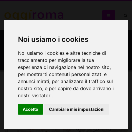
Noi usiamo i cookies
Libreria Mondadori di via
Piave
Noi usiamo i cookies e altre tecniche di
tracciamento per migliorare la tua
esperienza di navigazione nel nostro sito,
per mostrarti contenuti personalizzati e
annunci mirati, per analizzare il traffico sul
Mappa
nostro sito, e per capire da dove arrivano i
nostri visitatori.
Mappa
Accetto
Cambia le mie impostazioni
+
−