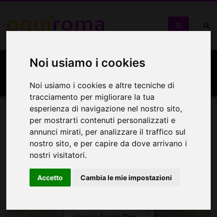
Noi usiamo i cookies
Libreria Teatro Tlon
Noi usiamo i cookies e altre tecniche di
tracciamento per migliorare la tua
esperienza di navigazione nel nostro sito,
per mostrarti contenuti personalizzati e
Mappa
annunci mirati, per analizzare il traffico sul
nostro sito, e per capire da dove arrivano i
Mappa
nostri visitatori.
+
Accetto
Cambia le mie impostazioni
−
×
Libreria Teatro Tlon