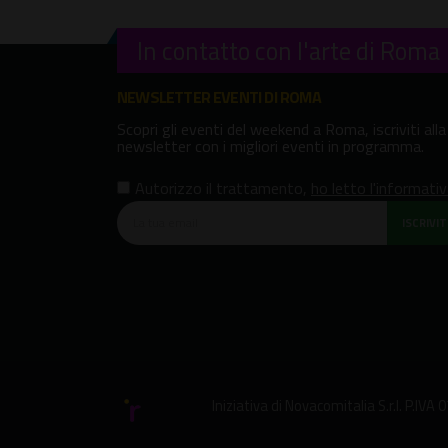
In contatto con l'arte di Roma
NEWSLETTER EVENTI DI ROMA
Scopri gli eventi del weekend a Roma, iscriviti alla
newsletter con i migliori eventi in programma.
Autorizzo il trattamento
,
ho letto l'informati
ISCRIVITI
Iniziativa di
Novacomitalia S.r.l.
P.IVA 