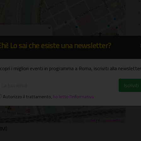
×
 Da Castel Bolognese, 31
Ehi! Lo sai che esiste una newsletter?
copri i migliori eventi in programma a Roma, iscriviti alla newsletter
Autorizzo il trattamento
,
ho letto l'informativa
Leaflet
| ©
OpenStreetMap
(RM)