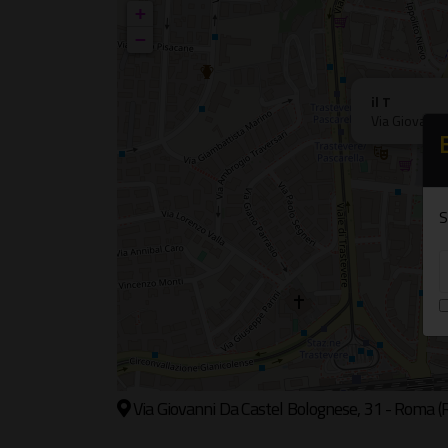
+
−
il T
Via Giovanni
S
Via Giovanni Da Castel Bolognese, 31 - Roma 