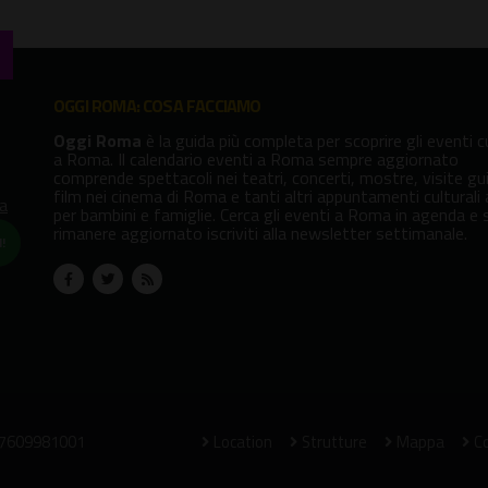
OGGI ROMA: COSA FACCIAMO
Oggi Roma
è la guida più completa per scoprire gli eventi cu
a Roma. Il calendario eventi a Roma sempre aggiornato
comprende spettacoli nei teatri, concerti, mostre, visite gu
film nei cinema di Roma e tanti altri appuntamenti culturali
va
per bambini e famiglie. Cerca gli eventi a Roma in agenda e 
rimanere aggiornato iscriviti alla newsletter settimanale.
!
07609981001
Location
Strutture
Mappa
Co