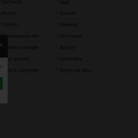
Spettacoli
Oggi
Mostre
Domani
Concerti
Weekend
Presentazione libri
Settimana
×
Bambini e famiglie
Agosto
Visite guidate
Settembre
!
Tutte le categorie
Scegli una data