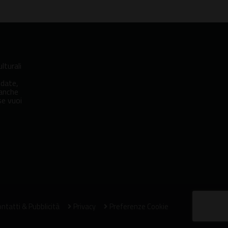
lturali
idate,
 anche
se vuoi
ntatti & Pubblicità
Privacy
Preferenze Cookie