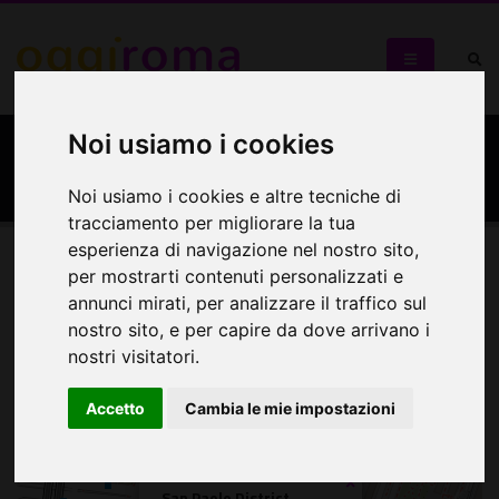
Noi usiamo i cookies
San Paolo District
Noi usiamo i cookies e altre tecniche di
tracciamento per migliorare la tua
esperienza di navigazione nel nostro sito,
per mostrarti contenuti personalizzati e
Mappa
annunci mirati, per analizzare il traffico sul
nostro sito, e per capire da dove arrivano i
Mappa
nostri visitatori.
+
Accetto
Cambia le mie impostazioni
−
×
San Paolo District