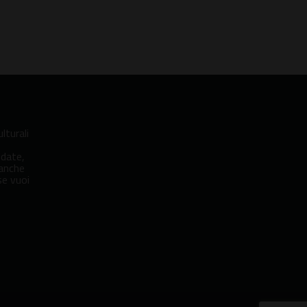
lturali
idate,
 anche
se vuoi