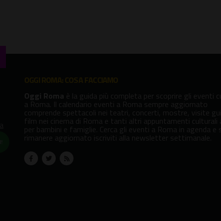
OGGI ROMA: COSA FACCIAMO
Oggi Roma
è la guida più completa per scoprire gli eventi cu
a Roma. Il calendario eventi a Roma sempre aggiornato
comprende spettacoli nei teatri, concerti, mostre, visite gu
film nei cinema di Roma e tanti altri appuntamenti culturali
va
per bambini e famiglie. Cerca gli eventi a Roma in agenda e 
rimanere aggiornato iscriviti alla newsletter settimanale.
!