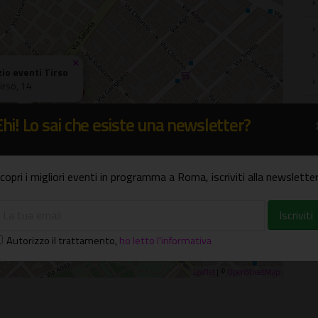
×
io eventi Tirso
Tirso, 14
Ehi! Lo sai che esiste una newsletter?
copri i migliori eventi in programma a Roma, iscriviti alla newsletter
Autorizzo il trattamento
,
ho letto l'informativa
Leaflet
| ©
OpenStreetMap