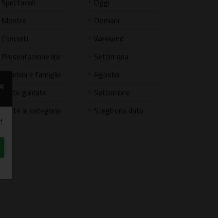
Spettacoli
Oggi
Mostre
Domani
Concerti
Weekend
Presentazione libri
Settimana
Bambini e famiglie
Agosto
×
Visite guidate
Settembre
Tutte le categorie
Scegli una data
!