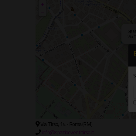
+
−
Spaz
Via 
S
Via Tirso, 14 - Roma (RM)
info@spazioeventitirso.it