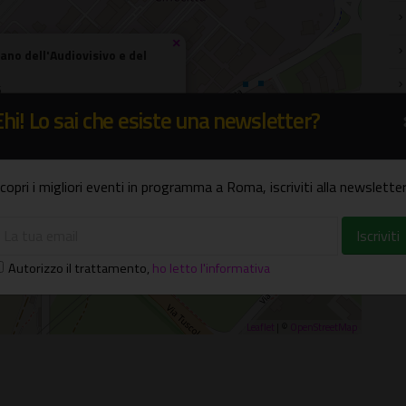
×
ano dell'Audiovisivo e del
5
Ehi! Lo sai che esiste una newsletter?
copri i migliori eventi in programma a Roma, iscriviti alla newsletter
Autorizzo il trattamento
,
ho letto l'informativa
Leaflet
| ©
OpenStreetMap