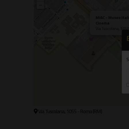
−
MIAC - Museo Itali
Cinema
Via Tuscolana, 105
S
Via Tuscolana, 1055 - Roma (RM)