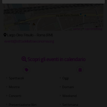
Leaflet
| ©
OpenStreetMap
Largo Dino Frisullo - Roma (RM)
eventi@cittadellaltraeconomia.org
Scopri gli eventi in calendario
Spettacoli
Oggi
Mostre
Domani
Concerti
Weekend
Presentazione libri
Settimana