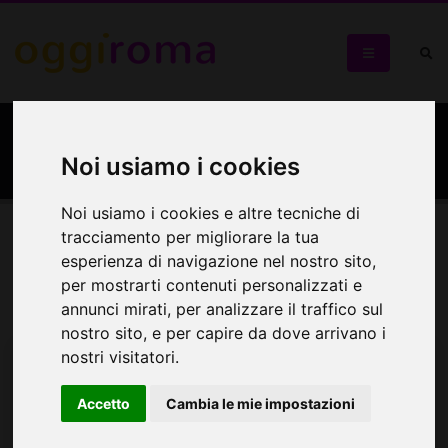
Città dell'Altra Economia
Noi usiamo i cookies
Noi usiamo i cookies e altre tecniche di
tracciamento per migliorare la tua
Eventi
Mappa
esperienza di navigazione nel nostro sito,
per mostrarti contenuti personalizzati e
annunci mirati, per analizzare il traffico sul
Eventi in programma
nostro sito, e per capire da dove arrivano i
nostri visitatori.
Accetto
Cambia le mie impostazioni