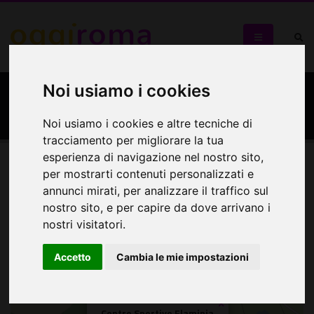
Noi usiamo i cookies
Centro Sportivo Flaminia
Noi usiamo i cookies e altre tecniche di
tracciamento per migliorare la tua
esperienza di navigazione nel nostro sito,
per mostrarti contenuti personalizzati e
Mappa
annunci mirati, per analizzare il traffico sul
nostro sito, e per capire da dove arrivano i
Mappa
nostri visitatori.
+
Accetto
Cambia le mie impostazioni
−
×
Centro Sportivo Flaminia