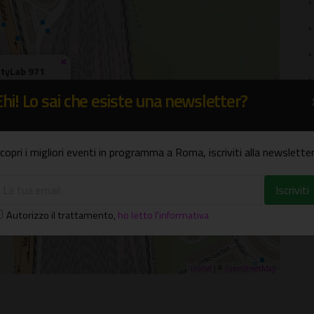
×
ityLab 971
ia Salaria, 971
Ehi! Lo sai che esiste una newsletter?
copri i migliori eventi in programma a Roma, iscriviti alla newsletter
Autorizzo il trattamento
,
ho letto l'informativa
Leaflet
| ©
OpenStreetMap