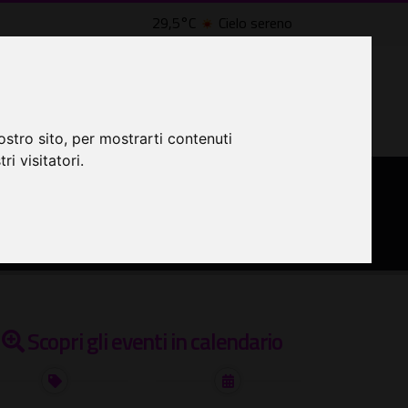
29,5°C
Cielo sereno
LTRI EVENTI ˅
CINEMA ˅
ostro sito, per mostrarti contenuti
ri visitatori.
Scopri gli eventi in calendario