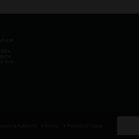
lturali
idate,
 anche
se vuoi
ntatti & Pubblicità
Privacy
Preferenze Cookie