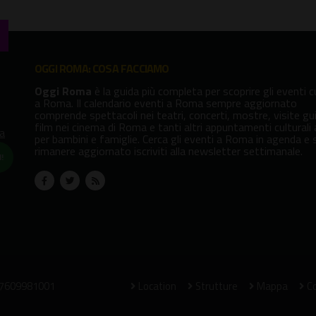
OGGI ROMA: COSA FACCIAMO
Oggi Roma
è la guida più completa per scoprire gli eventi cu
a Roma. Il calendario eventi a Roma sempre aggiornato
comprende spettacoli nei teatri, concerti, mostre, visite gu
film nei cinema di Roma e tanti altri appuntamenti culturali
va
per bambini e famiglie. Cerca gli eventi a Roma in agenda e 
rimanere aggiornato iscriviti alla newsletter settimanale.
!
07609981001
Location
Strutture
Mappa
Co