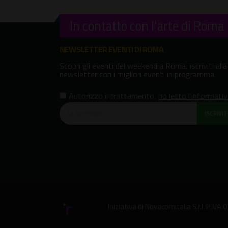
In contatto con l'arte di Roma
NEWSLETTER EVENTI DI ROMA
Scopri gli eventi del weekend a Roma, iscriviti alla
newsletter con i migliori eventi in programma.
Autorizzo il trattamento
,
ho letto l'informati
ISCRIVITI
Iniziativa di
Novacomitalia S.r.l.
P.IVA 