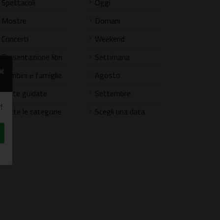
Spettacoli
Oggi
Mostre
Domani
Concerti
Weekend
Presentazione libri
Settimana
×
Bambini e famiglie
Agosto
Visite guidate
Settembre
!
Tutte le categorie
Scegli una data