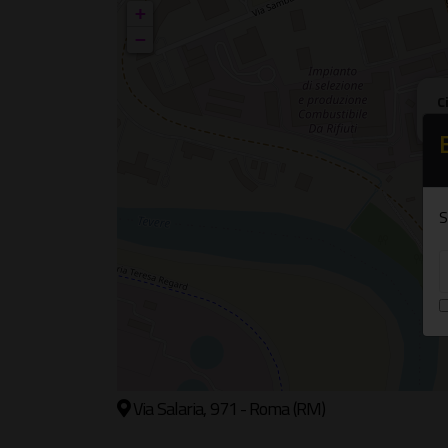
+
−
C
V
S
Via Salaria, 971 - Roma (RM)