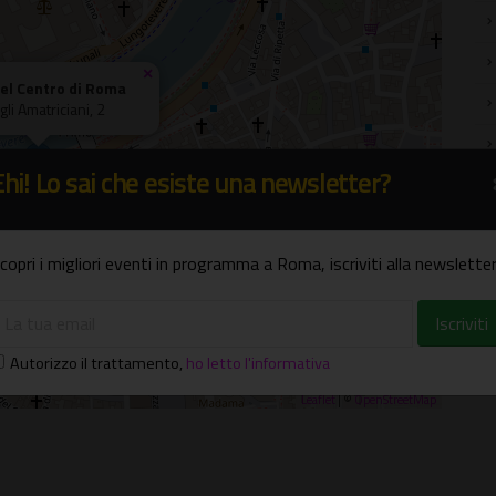
×
el Centro di Roma
gli Amatriciani, 2
Ehi! Lo sai che esiste una newsletter?
copri i migliori eventi in programma a Roma, iscriviti alla newsletter
Autorizzo il trattamento
,
ho letto l'informativa
Leaflet
| ©
OpenStreetMap