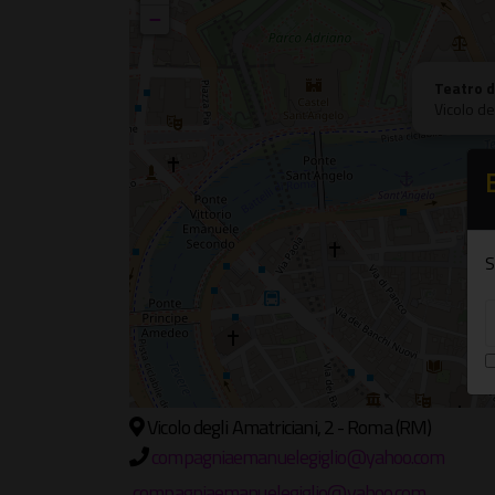
−
Teatro d
Vicolo de
S
Vicolo degli Amatriciani, 2 - Roma (RM)
compagniaemanuelegiglio@yahoo.com
compagniaemanuelegiglio@yahoo.com