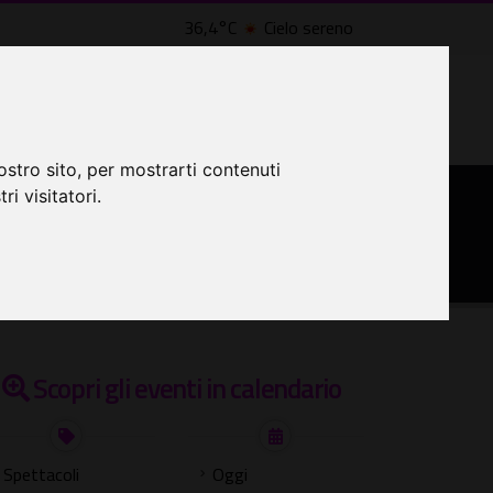
36,4°C
Cielo sereno
LTRI EVENTI ˅
CINEMA ˅
ostro sito, per mostrarti contenuti
ri visitatori.
lle Civette
Scopri gli eventi in calendario
Spettacoli
Oggi