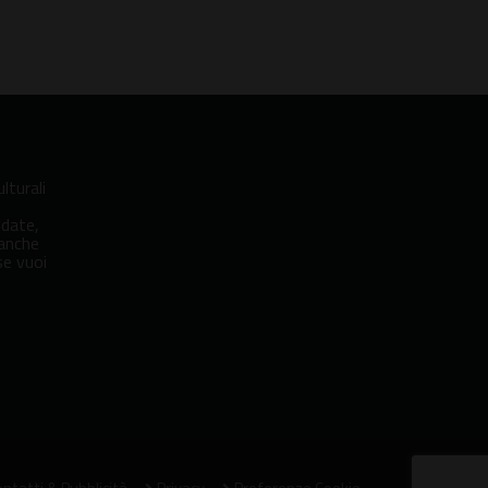
lturali
idate,
 anche
se vuoi