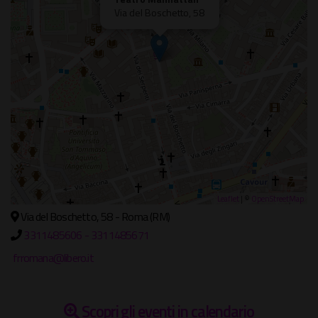
Via del Boschetto, 58
Leaflet
| ©
OpenStreetMap
Via del Boschetto, 58 - Roma (RM)
3311485606 - 3311485671
frromana@libero.it
Scopri gli eventi in calendario