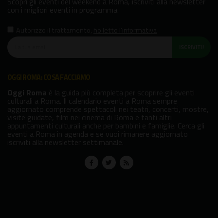
Scopri gli eventi del weekend a Roma, iscriviti alla newsletter
con i migliori eventi in programma.
Autorizzo il trattamento
,
ho letto l'informativa
ISCRIVITI!
OGGI ROMA: COSA FACCIAMO
Oggi Roma
è la guida più completa per scoprire gli eventi
culturali a Roma. Il calendario eventi a Roma sempre
aggiornato comprende spettacoli nei teatri, concerti, mostre,
visite guidate, film nei cinema di Roma e tanti altri
appuntamenti culturali anche per bambini e famiglie. Cerca gli
eventi a Roma in agenda e se vuoi rimanere aggiornato
iscriviti alla newsletter settimanale.