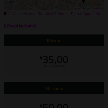
Leaflet
| ©
OpenStreetMap
Via Appia Nuova, 154 - 00183 Roma - Domus Appia 154
Prezzi indicativi
Minimo
35,00
€
PREZZO A PERSONA
Massimo
50,00
€