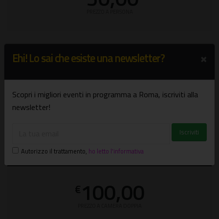
PREZZO A PERSONA
×
Min. doppia
Ehi! Lo sai che esiste una newsletter?
60,00
€
Scopri i migliori eventi in programma a Roma, iscriviti alla
newsletter!
PREZZO A CAMERA DOPPIA
Autorizzo il trattamento
,
ho letto l'informativa
Max. doppia
100,00
€
PREZZO A CAMERA DOPPIA