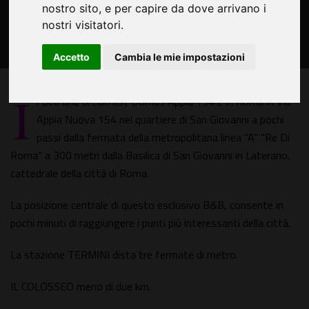
nostro sito, e per capire da dove arrivano i
nostri visitatori.
Accetto
Cambia le mie impostazioni
I
l Bed and Breakfast Domus Appia 154 è in Roma in Via
Appia Nuova 154 nel quartiere di San Giovanni a pochi
passi dalla fermata della metropolitana linea "A" "Re Di
Roma" a 300 metri dalla Basilica di San Giovanni in Laterano,
cattedrale della città di Roma.
La posizione centrale di questo esclusivo B&B, consente in
pochi minuti di raggiungere i punti più interessanti della città.
La stazione TERMINI dista tre fermate di metro.
IL COLOSSEO meno di due km.