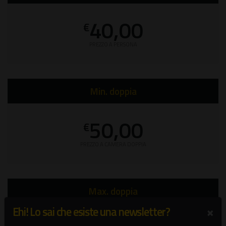
40,00
€
PREZZO A PERSONA
Min. doppia
50,00
€
PREZZO A CAMERA DOPPIA
Max. doppia
×
Ehi! Lo sai che esiste una newsletter?