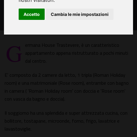
nostri visitatori.
Accetto
Cambia le mie impostazioni
G
ermana House Trastevere, è un caratteristico
appartamento appena ristrutturato a pochi minuti
dal centro.
E' composto da 2 camere da letto, 1 tripla (Roman Holiday
room) e una matrimoniale (Rose room), entrambe con bagno
in camera ( 'Roman Holiday room' con doccia e 'Rose room'
con vasca da bagno e doccia).
Il soggiorno ha una splendida e super attrezzata cucina, con
bollitore, tostapane, microonde, forno, frigo, lavatrice e
lavastoviglie.