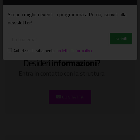
80,00
€
PREZZO A CAMERA DOPPIA
Scopri i migliori eventi in programma a Roma, iscriviti alla
newsletter!
Autorizzo il trattamento
,
ho letto l'informativa
Desideri
informazioni
?
Entra in contatto con la struttura
CONTATTA