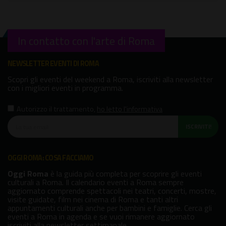
In contatto con l'arte di Roma
NEWSLETTER EVENTI DI ROMA
Scopri gli eventi del weekend a Roma, iscriviti alla newsletter
con i migliori eventi in programma.
Autorizzo il trattamento
,
ho letto l'informativa
ISCRIVITI!
OGGI ROMA: COSA FACCIAMO
Oggi Roma
è la guida più completa per scoprire gli eventi
culturali a Roma. Il calendario eventi a Roma sempre
aggiornato comprende spettacoli nei teatri, concerti, mostre,
visite guidate, film nei cinema di Roma e tanti altri
appuntamenti culturali anche per bambini e famiglie. Cerca gli
eventi a Roma in agenda e se vuoi rimanere aggiornato
iscriviti alla newsletter settimanale.