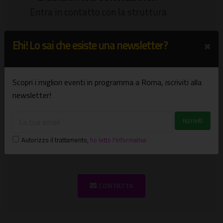
Entra in contatto con la struttura
×
Ehi! Lo sai che esiste una newsletter?
CONTATTA
Scopri i migliori eventi in programma a Roma, iscriviti alla
newsletter!
Desideri
informazioni
?
Autorizzo il trattamento
,
ho letto l'informativa
Entra in contatto con la struttura
CONTATTA