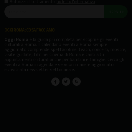
Autorizzo il trattamento
,
ho letto l'informativa
ISCRIVITI!
OGGI ROMA: COSA FACCIAMO
Oggi Roma
è la guida più completa per scoprire gli eventi
culturali a Roma. Il calendario eventi a Roma sempre
aggiornato comprende spettacoli nei teatri, concerti, mostre,
visite guidate, film nei cinema di Roma e tanti altri
appuntamenti culturali anche per bambini e famiglie. Cerca gli
eventi a Roma in agenda e se vuoi rimanere aggiornato
iscriviti alla newsletter settimanale.