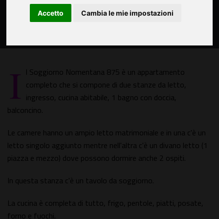
Accetto
Cambia le mie impostazioni
I
l Soggiorno Nomentana 875 è un appartamento
completo che si compone di due stanze da letto,
ingresso, cucina abitabile, 1 bagno con doccia,
balconcino.
Le camere hanno un ampio letto matrimoniale e in una c'è un
letto singolo aggiunto mentre nell'altra c'è un divano letto (1
piazza e mezzo) dove possono dormire anche 2 ospiti.
In questa stanza c'è un tavolo da soggiorno.
La cucina è completa di tutto, frigo, pentole, piatti, posate,
forno e fuochi.