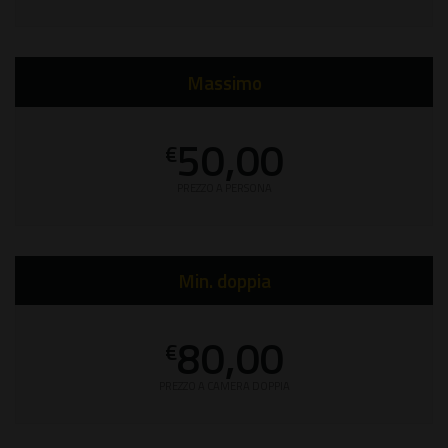
Massimo
50,00
€
PREZZO A PERSONA
Min. doppia
80,00
€
PREZZO A CAMERA DOPPIA