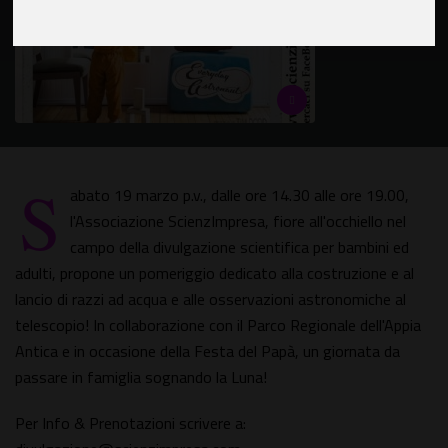
S
abato 19 marzo p.v., dalle ore 14.30 alle ore 19.00,
l'Associazione ScienzImpresa, fiore all'occhiello nel
campo della divulgazione scientifica per bambini ed
adulti, propone un pomeriggio dedicato alla costruzione e al
lancio di razzi ad acqua e alle osservazioni astronomiche al
telescopio! In collaborazione con il Parco Regionale dell'Appia
Antica e in occasione della Festa del Papà, un giornata da
passare in famiglia sognando la Luna!
Per Info & Prenotazioni scrivere a: