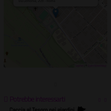
Via Lemonia, 209 - Roma
Leaflet
| ©
OpenStreetMap
Potrebbe interessarti