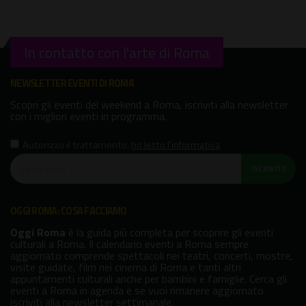
In contatto con l'arte di Roma
NEWSLETTER EVENTI DI ROMA
Scopri gli eventi del weekend a Roma, iscriviti alla newsletter
con i migliori eventi in programma.
Autorizzo il trattamento
,
ho letto l'informativa
ISCRIVITI!
OGGI ROMA: COSA FACCIAMO
Oggi Roma
è la guida più completa per scoprire gli eventi
culturali a Roma. Il calendario eventi a Roma sempre
aggiornato comprende spettacoli nei teatri, concerti, mostre,
visite guidate, film nei cinema di Roma e tanti altri
appuntamenti culturali anche per bambini e famiglie. Cerca gli
eventi a Roma in agenda e se vuoi rimanere aggiornato
iscriviti alla newsletter settimanale.